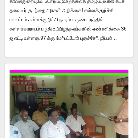
காவல்துறையுமே, பொறுப்பு:விடுதலைத் தமிழ்ப்புலிகள் கட்சி
தலைவர் குடந்தை அரசன் அறிக்கை! கள்ளக்குறிச்சி
மாவட்டம்,கள்ளக்குறிச்சி நகரம் கருணாபுரத்தில்
கள்ளச்சாராயம் பருகி உயிரிழந்தவர்களின் எண்ணிக்கை 36
ஐ எட்டி உள்ளது.97 க்கு மேற்பட்டோர் புதுச்சேரி ஜிப்மர்…