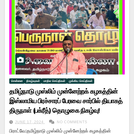
சென்னை
நிகழ்வுகள்
மாநில செய்திகள்
முக்கிய செய்திகள்
தமிழ்நாடு முஸ்லிம் முன்னேற்றக் கழகத்தின்
இஸ்லாமிய பிரச்சாரப் பேரவை சார்பில் தியாகத்
திருநாள் (பக்ரீத்) தொழுகை நிகழ்வு!
JUNE 17, 2024
NO COMMENTS
பிராட்வே:தமிழ்நாடு முஸ்லிம் முன்னேற்றக் கழகத்தின்