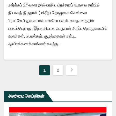
மார்க்கப் பிரிவான இஸ்லாமிய பிரச்சாரப் பேரவை சார்பில்
தியாகத் திருநாள் (பக்ரீத்) தொழுகை சென்னை
பிராட்வேயிலுள்ளடான்பாஸ்கோ பள்ளி மைதானத்தில்
நடைப்பெற்றது. இந்த தியாக பெருநாள் சிறப்பு தொழுகையில்
ஆண்கள், பெண்கள், குழந்தைகள் உள்பட
ஆயிரக்கணக்கானோர் கலந்து…
Posts
1
2
navigation
அண்மை செய்திகள்