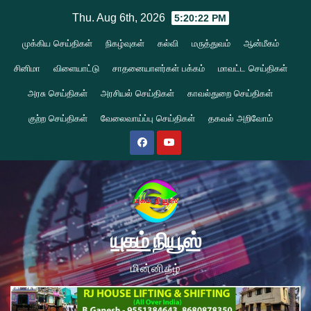
Skip
Thu. Aug 6th, 2026
5:20:24 PM
to
முக்கிய செய்திகள்
நிகழ்வுகள்
கல்வி
மருத்துவம்
ஆன்மீகம்
content
சினிமா
விளையாட்டு
சாதனையாளர்கள் பக்கம்
மாவட்ட செய்திகள்
அரசு செய்திகள்
அரசியல் செய்திகள்
காவல்துறை செய்திகள்
குற்ற செய்திகள்
வேலைவாய்ப்பு செய்திகள்
தகவல் அறிவோம்
யுகம் நியூஸ்
மின்னிதழ்