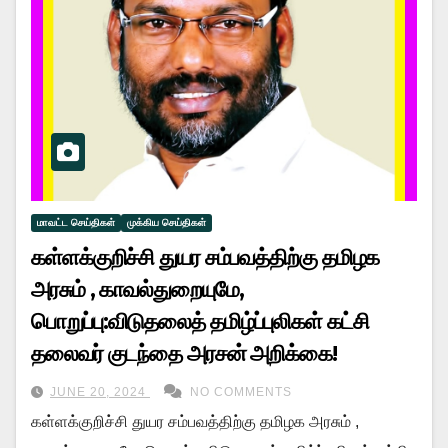
மாவட்ட செய்திகள்
முக்கிய செய்திகள்
கள்ளக்குறிச்சி துயர சம்பவத்திற்கு தமிழக
அரசும் , காவல்துறையுமே,
பொறுப்பு:விடுதலைத் தமிழ்ப்புலிகள் கட்சி
தலைவர் குடந்தை அரசன் அறிக்கை!
JUNE 20, 2024
NO COMMENTS
கள்ளக்குறிச்சி துயர சம்பவத்திற்கு தமிழக அரசும் ,