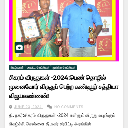
நிகழ்வுகள்
மாவட்ட செய்திகள்
முக்கிய செய்திகள்
சிகரம் விருதுகள் -2024:பெண் தொழில்
முனைவோர் விருதுப் பெற்ற கண்டியூர் சத்தியா
விஜயவண்ணன்!
JUNE 23, 2024
NO COMMENTS
தி. நகர்:சிகரம் விருதுகள் -2024 என்னும் விருது வழங்கும்
நிகழ்ச்சி சென்னை தி.நகர் சர்பிட்டி அரங்கில்