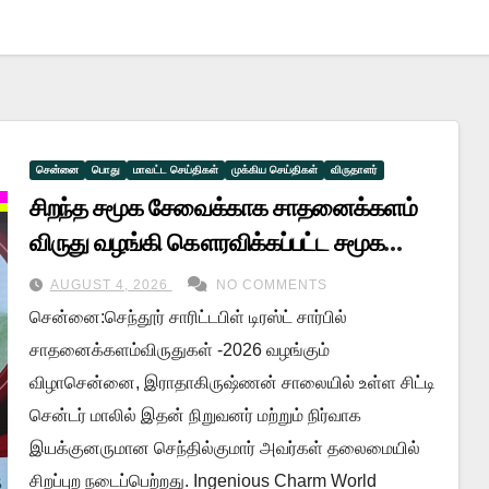
சென்னை
பொது
மாவட்ட செய்திகள்
முக்கிய செய்திகள்
விருதாளர்
சிறந்த சமூக சேவைக்காக சாதனைக்களம்
விருது வழங்கி கௌரவிக்கப்பட்ட சமூக
ஆர்வலர் சேலம் மணிமொழி!!
AUGUST 4, 2026
NO COMMENTS
சென்னை:செந்தூர் சாரிட்டபிள் டிரஸ்ட் சார்பில்
சாதனைக்களம்விருதுகள் -2026 வழங்கும்
விழாசென்னை, இராதாகிருஷ்ணன் சாலையில் உள்ள சிட்டி
சென்டர் மாலில் இதன் நிறுவனர் மற்றும் நிர்வாக
இயக்குனருமான செந்தில்குமார் அவர்கள் தலைமையில்
சிறப்புற நடைப்பெற்றது. Ingenious Charm World