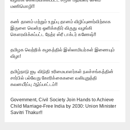
மணிமொழி!!
கண் தானம் மற்றும் உறுப்பு தானம் விழிப்புணர்விற்காக
இருளை வென்ற ஒளிக்கதிர் விருது வழங்கி
கௌரவிக்கப்பட்ட நேத்ர ஸ்ரீ டாக்டர் கணேஷ்!!
தமிழக வெற்றிக் கழகத்தில் இஸ்லாமியர்கள் இணையும்
விழா!
தமிழ்நாடு ஐடி விடுதி உரிமையாளர்கள் நலச்சங்கத்தின்
சார்பில் பல்வேறு கோரிக்கைகளை வலியுறுத்தி
கவனயீர்ப்பு ஆர்ப்பாட்டம்!!
Government, Civil Society Join Hands to Achieve
Child Marriage-Free India by 2030: Union Minister
Savitri Thakur!!