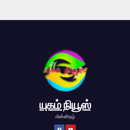
யுகம் நியூஸ்
மின்னிதழ்