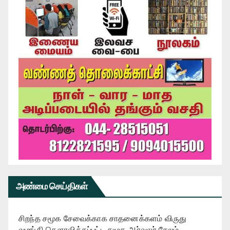
அண்மை செய்திகள்
சிறந்த சமூக சேவைக்காக சாதனைக்களம் விருது
வழங்கி கௌரவிக்கப்பட்ட சமூக ஆர்வலர் சேலம்