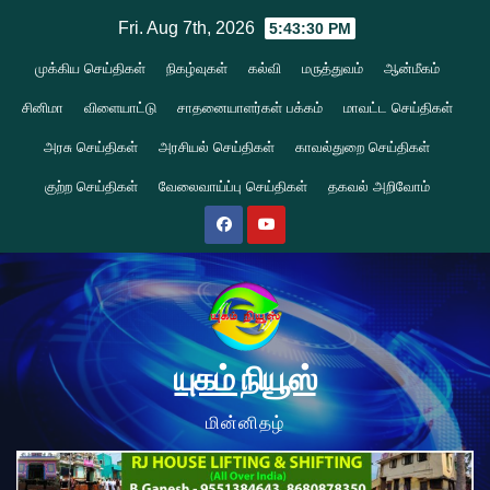
Skip
Fri. Aug 7th, 2026
5:43:31 PM
to
முக்கிய செய்திகள்
நிகழ்வுகள்
கல்வி
மருத்துவம்
ஆன்மீகம்
content
சினிமா
விளையாட்டு
சாதனையாளர்கள் பக்கம்
மாவட்ட செய்திகள்
அரசு செய்திகள்
அரசியல் செய்திகள்
காவல்துறை செய்திகள்
குற்ற செய்திகள்
வேலைவாய்ப்பு செய்திகள்
தகவல் அறிவோம்
யுகம் நியூஸ்
மின்னிதழ்