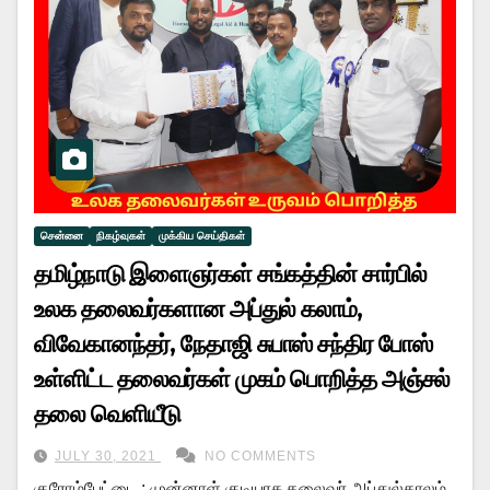
சென்னை
நிகழ்வுகள்
முக்கிய செய்திகள்
தமிழ்நாடு இளைஞர்கள் சங்கத்தின் சார்பில்
உலக தலைவர்களான அப்துல் கலாம்,
விவேகானந்தர், நேதாஜி சுபாஸ் சந்திர போஸ்
உள்ளிட்ட தலைவர்கள் முகம் பொறித்த அஞ்சல்
தலை வெளியீடு
JULY 30, 2021
NO COMMENTS
குரோம்பேட்டை : முன்னாள் குடியரசு தலைவர் அப்துல்காலம்