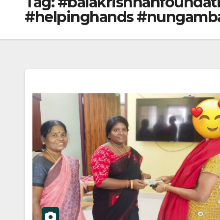
Tag:
#balakrishnanfoundat
#helpinghands #nungamb