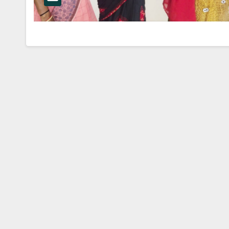
அரசியல் செய்திகள்
சென்னை
நிகழ்வுகள்
ப
்ட செய்திகள்
முக்கிய செய்திகள்
மாவட்ட செய்திகள்
முக்கிய செய்திகள்
 மற்றும் உறுப்பு
தமிழக வெற்றிக்
கழகத்தில்
ர்விற்காக
இஸ்லாமியர்கள்
26
NO COMMENTS
AUGUST 4, 2026
NO C
வென்ற
இணையும் விழா!
் விருது
ௌரவிக்கப்பட்ட
 டாக்டர்