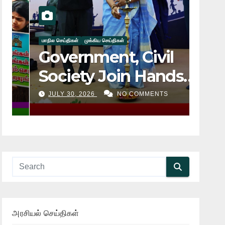
மாநில செய்திகள்
முக்கிய செய்திகள்
Government, Civil
Society Join Hands
to Achieve Child
JULY 30, 2026
NO COMMENTS
ை
Marriage-Free India
by 2030: Union
Minister Savitri
Thakur!!
அரசியல் செய்திகள்