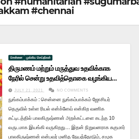
ion #humanitarian #sugumarba
akkam #chennai
சென்னை
முக்கிய செய்திகள்
திருமணம் மற்றும் மருத்துவ உதவிக்காக
நேரில் சென்று உதவித்தொகை வழங்கிய
சென்னை பாலகிருஷ்ணன் அறக்கட்டளை
JULY 21, 2021
NO COMMENTS
நுங்கம்பாக்கம் : சென்னை நுங்கம்பாக்கம் ஜோசியர்
தெருவில் உள்ள ரியல் என்க்ளேவ் என்கிற வணிக
கட்டிடத்தில் பாலகிருஷ்ணன் அறக்கட்டளை கடந்த 10
வருடமாக இயங்கி வருகிறது… இதன் நிறுவனராக சுகுமார்
பாலகிருஷ்ணன் என்பவர் மனித நேயத்தோடும், சமூக