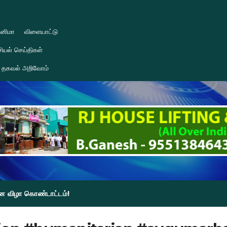
ினிமா
விளையாட்டு
ியல் செய்திகள்
தகவல் அறிவோம்
தின விழா கொண்டாட்டம்!