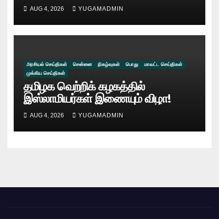
ஒளிக்கதிர் விருது வழங்கி
AUG 4, 2026
YUGAMADMIN
கௌரவிக்கப்பட்ட நேத்ர ஸ்ரீ டாக்டர்
கணேஷ்!!
அரசியல் செய்திகள்
சென்னை
நிகழ்வுகள்
பொது
மாவட்ட செய்திகள்
முக்கிய செய்திகள்
தமிழக வெற்றிக் கழகத்தில்
இஸ்லாமியர்கள் இணையும் விழா!
AUG 4, 2026
YUGAMADMIN