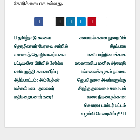
கோரிக்கையாக உள்ளது.
Post
தமிழ்நாடு சலவை
சமையல் கலை துறையில்
தொழிலாளர் பேரவை சார்பில்
சிறப்பாக
navigation
சலவைத் தொழிலாளர்களை
பணியாற்றிமைக்காக
பட்டியலின பிரிவில் சேர்க்க
உலகளாவிய மனித அமைதி
வலியுறுத்தி கவனயீர்ப்பு
பல்கலைக்கழகம் நாகை.
ஆர்ப்பாட்டம்: அம்பேத்கர்
ஜெ.வீ.துரை அவர்களுக்கு
மக்கள் படை தலைவர்
சிறந்த தலைமை சமையல்
மதிபறையனார் உரை!
கலை நிபுணருக்கான
கௌரவ டாக்டர் பட்டம்
வழங்கி கௌரவிப்பு!!!