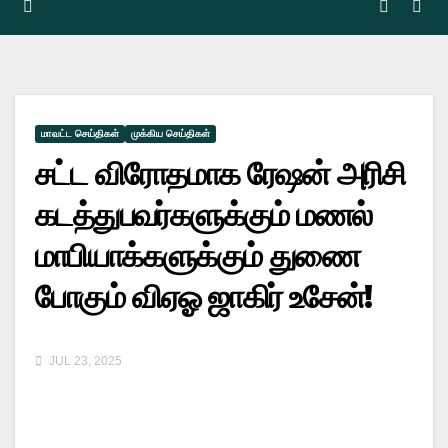
மாவட்ட செய்திகள்
முக்கிய செய்திகள்
சட்ட விரோதமாக ரேஷன் அரிசி
கடத்துபவர்களுக்கும் மணல்
மாபியாக்களுக்கும் துணை
போகும் விஏஓ ஜாகிர் உசேன்!
JUL 23, 2025