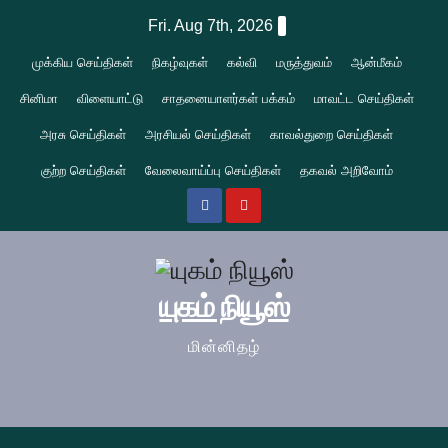
Skip
Fri. Aug 7th, 2026
to
முக்கிய செய்திகள்
நிகழ்வுகள்
கல்வி
மருத்துவம்
ஆன்மீகம்
content
சினிமா
விளையாட்டு
சாதனையாளர்கள் பக்கம்
மாவட்ட செய்திகள்
அரசு செய்திகள்
அரசியல் செய்திகள்
காவல்துறை செய்திகள்
குற்ற செய்திகள்
வேலைவாய்ப்பு செய்திகள்
தகவல் அறிவோம்
யுகம் நியூஸ்
மின்னிதழ்