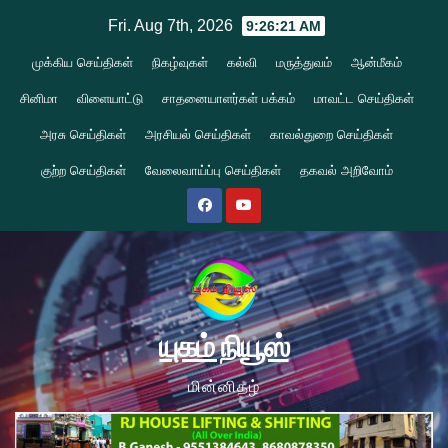
Skip
Fri. Aug 7th, 2026
9:26:22 AM
to
முக்கிய செய்திகள்
நிகழ்வுகள்
கல்வி
மருத்துவம்
ஆன்மீகம்
content
சினிமா
விளையாட்டு
சாதனையாளர்கள் பக்கம்
மாவட்ட செய்திகள்
அரசு செய்திகள்
அரசியல் செய்திகள்
காவல்துறை செய்திகள்
குற்ற செய்திகள்
வேலைவாய்ப்பு செய்திகள்
தகவல் அறிவோம்
யுகம் நியூஸ்
மின்னிதழ்