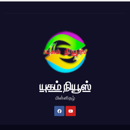
யுகம் நியூஸ்
மின்னிதழ்