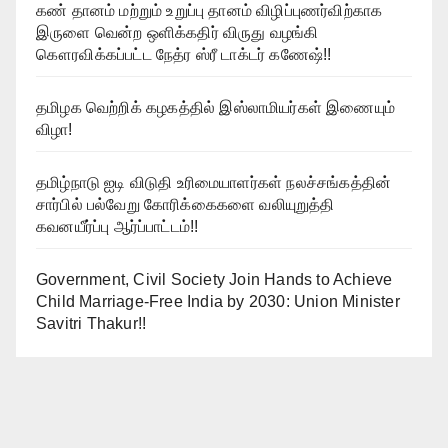
கண் தானம் மற்றும் உறுப்பு தானம் விழிப்புணர்விற்காக
இருளை வென்ற ஒளிக்கதிர் விருது வழங்கி
கௌரவிக்கப்பட்ட நேத்ர ஸ்ரீ டாக்டர் கணேஷ்!!
தமிழக வெற்றிக் கழகத்தில் இஸ்லாமியர்கள் இணையும்
விழா!
தமிழ்நாடு ஐடி விடுதி உரிமையாளர்கள் நலச்சங்கத்தின்
சார்பில் பல்வேறு கோரிக்கைகளை வலியுறுத்தி
கவனயீர்ப்பு ஆர்ப்பாட்டம்!!
Government, Civil Society Join Hands to Achieve
Child Marriage-Free India by 2030: Union Minister
Savitri Thakur!!