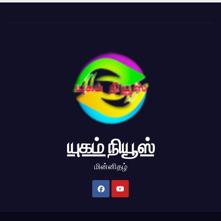
யுகம் நியூஸ்
மின்னிதழ்