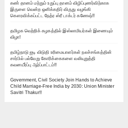
கண் தானம் மற்றும் உறுப்பு தானம் விழிப்புணர்விற்காக
இருளை வென்ற ஒளிக்கதிர் விருது வழங்கி
கௌரவிக்கப்பட்ட நேத்ர ஸ்ரீ டாக்டர் கணேஷ்!!
தமிழக வெற்றிக் கழகத்தில் இஸ்லாமியர்கள் இணையும்
விழா!
தமிழ்நாடு ஐடி விடுதி உரிமையாளர்கள் நலச்சங்கத்தின்
சார்பில் பல்வேறு கோரிக்கைகளை வலியுறுத்தி
கவனயீர்ப்பு ஆர்ப்பாட்டம்!!
Government, Civil Society Join Hands to Achieve
Child Marriage-Free India by 2030: Union Minister
Savitri Thakur!!