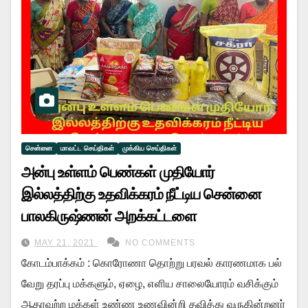
சென்னை
மாவட்ட செய்திகள்
முக்கிய செய்திகள்
அன்பு உள்ளம் பெண்கள் முதியோர்
இல்லத்திற்கு உதவிக்கரம் நீட்டிய சென்னை
பாலகிருஷ்ணன் அறக்கட்டளை
MAY 21, 2021
NO COMMENTS
கோடம்பாக்கம் : கொரோணா தொற்று பரவல் காரணமாக பல்
வேறு தரப்பு மக்களும், ஏழை, எளிய சாலையோரம் வசிக்கும்
ஆதரவற்ற மக்கள் உண்ண உணவின்றி தவித்து வருகின்றனர்