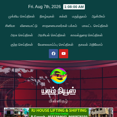
Skip
Fri. Aug 7th, 2026
1:08:01 AM
to
முக்கிய செய்திகள்
நிகழ்வுகள்
கல்வி
மருத்துவம்
ஆன்மீகம்
content
சினிமா
விளையாட்டு
சாதனையாளர்கள் பக்கம்
மாவட்ட செய்திகள்
அரசு செய்திகள்
அரசியல் செய்திகள்
காவல்துறை செய்திகள்
குற்ற செய்திகள்
வேலைவாய்ப்பு செய்திகள்
தகவல் அறிவோம்
யுகம் நியூஸ்
மின்னிதழ்