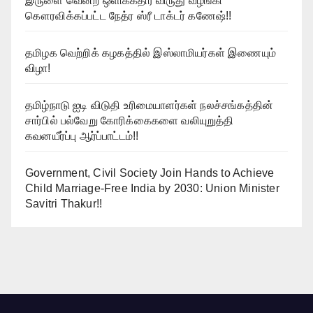
இருளை வென்ற ஒளிக்கதிர் விருது வழங்கி
கௌரவிக்கப்பட்ட நேத்ர ஸ்ரீ டாக்டர் கணேஷ்!!
தமிழக வெற்றிக் கழகத்தில் இஸ்லாமியர்கள் இணையும்
விழா!
தமிழ்நாடு ஐடி விடுதி உரிமையாளர்கள் நலச்சங்கத்தின்
சார்பில் பல்வேறு கோரிக்கைகளை வலியுறுத்தி
கவனயீர்ப்பு ஆர்ப்பாட்டம்!!
Government, Civil Society Join Hands to Achieve
Child Marriage-Free India by 2030: Union Minister
Savitri Thakur!!