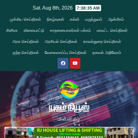
Skip
Sat. Aug 8th, 2026
7:38:36 AM
to
முக்கிய செய்திகள்
நிகழ்வுகள்
கல்வி
மருத்துவம்
ஆன்மீகம்
content
சினிமா
விளையாட்டு
சாதனையாளர்கள் பக்கம்
மாவட்ட செய்திகள்
அரசு செய்திகள்
அரசியல் செய்திகள்
காவல்துறை செய்திகள்
குற்ற செய்திகள்
வேலைவாய்ப்பு செய்திகள்
தகவல் அறிவோம்
யுகம் நியூஸ்
மின்னிதழ்