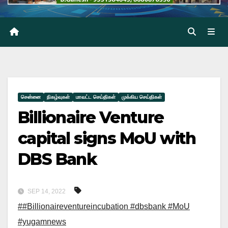
சென்னை
நிகழ்வுகள்
மாவட்ட செய்திகள்
முக்கிய செய்திகள்
Billionaire Venture
capital signs MoU with
DBS Bank
SEP 14, 2022
##Billionaireventureincubation #dbsbank #MoU
#yugamnews