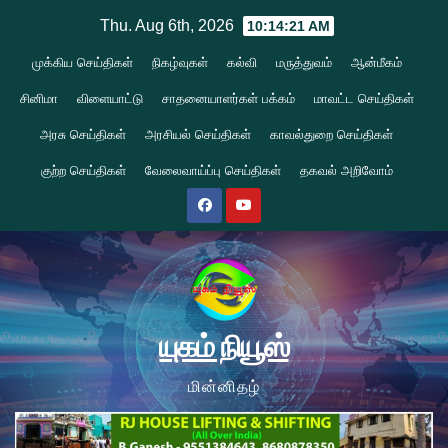
Skip
Thu. Aug 6th, 2026
10:14:21 AM
to
முக்கிய செய்திகள்
நிகழ்வுகள்
கல்வி
மருத்துவம்
ஆன்மீகம்
content
சினிமா
விளையாட்டு
சாதனையாளர்கள் பக்கம்
மாவட்ட செய்திகள்
அரசு செய்திகள்
அரசியல் செய்திகள்
காவல்துறை செய்திகள்
குற்ற செய்திகள்
வேலைவாய்ப்பு செய்திகள்
தகவல் அறிவோம்
யுகம் நியூஸ்
மின்னிதழ்