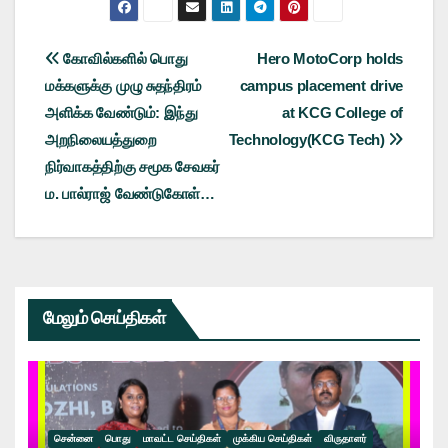
Post
கோவில்களில் பொது
Hero MotoCorp holds
மக்களுக்கு முழு சுதந்திரம்
campus placement drive
navigation
அளிக்க வேண்டும்: இந்து
at KCG College of
அறநிலையத்துறை
Technology(KCG Tech)
நிர்வாகத்திற்கு சமூக சேவகர்
ம. பால்ராஜ் வேண்டுகோள்…
மேலும் செய்திகள்
சென்னை
பொது
மாவட்ட செய்திகள்
முக்கிய செய்திகள்
விருதாளர்