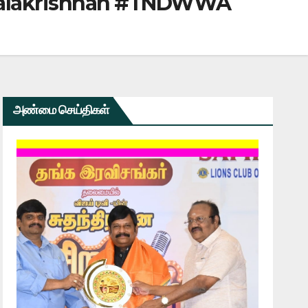
balakrishnan #TNDWWA
அண்மை செய்திகள்