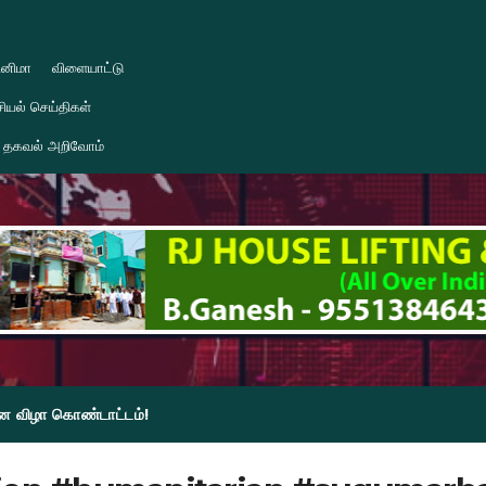
ினிமா
விளையாட்டு
ியல் செய்திகள்
தகவல் அறிவோம்
தின விழா கொண்டாட்டம்!