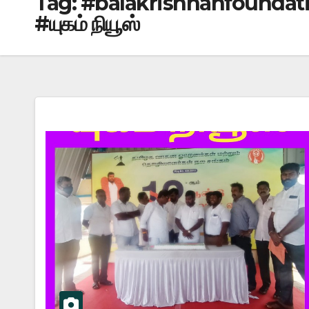
Tag:
#balakrishnanfounda
#யுகம் நியூஸ்