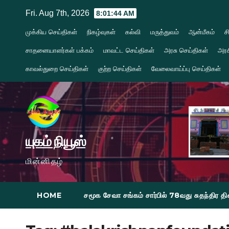
Skip
Fri. Aug 7th, 2026
8:01:45 AM
to
முக்கிய செய்திகள்
நிகழ்வுகள்
கல்வி
மருத்துவம்
ஆன்மீகம்
ச
content
சாதனையாளர்கள் பக்கம்
மாவட்ட செய்திகள்
அரசு செய்திகள்
அரச
காவல்துறை செய்திகள்
குற்ற செய்திகள்
வேலைவாய்ப்பு செய்திகள்
யுகம் நியூஸ்
மின்னிதழ்
HOME
சமூக சேவா சங்கம் சார்பில் 78வது சுதந்திர 