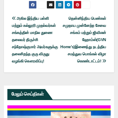
Post
அகில இந்திய பள்ளி
தென்னிந்திய பெண்கள்
மற்றும் கல்லூரி முதல்வர்கள்
சமுதாய முன்னேற்ற சேவை
navigation
சங்கத்தின் மாநில துணை
சங்கம் மற்றும் ஜிவிஎன்
தலைவர் திருச்சி
ஹோம்ஸ்(GVN
சந்தோஷ்குமார் அவர்களுக்கு
Home’s)இணைந்து நடத்திய
தலைசிறந்த குரு விருது
சமத்துவ பொங்கல் விழா
வழங்கி கௌரவிப்பு!
கொண்டாட்டம்!
மேலும் செய்திகள்