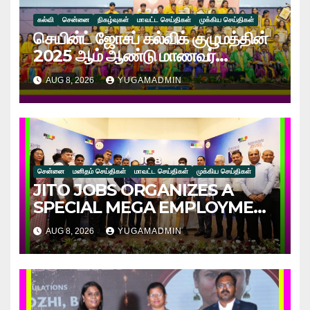
கல்வி
சென்னை
நிகழ்வுகள்
மாவட்ட செய்திகள்
முக்கிய செய்திகள்
செயின்ட் ஜோசப் கல்விக் குழுமத்தின்
2025 ஆம் ஆண்டு மாணவர்
பிரிவுகளுக்கான பட்டமளிப்பு விழா:
AUG 8, 2026
YUGAMADMIN
வேலைவாய்ப்பு மற்றும் கல்வியில் புதிய
சாதனை!
சென்னை
மனிதம் செய்திகள்
மாவட்ட செய்திகள்
முக்கிய செய்திகள்
JITO JOBS ORGANIZES A
SPECIAL MEGA EMPLOYMENT
& EMPOWERMENT DRIVE
AUG 8, 2026
YUGAMADMIN
FOR SPECIALLY ABLED
INDIVIDUALS!!