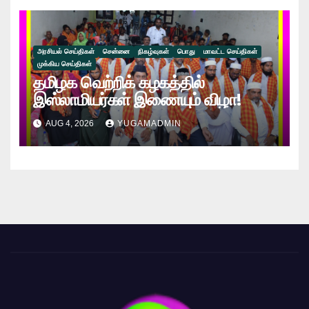
கணேஷ்!!
அரசியல் செய்திகள்
சென்னை
நிகழ்வுகள்
பொது
மாவட்ட செய்திகள்
முக்கிய செய்திகள்
தமிழக வெற்றிக் கழகத்தில்
இஸ்லாமியர்கள் இணையும் விழா!
AUG 4, 2026
YUGAMADMIN