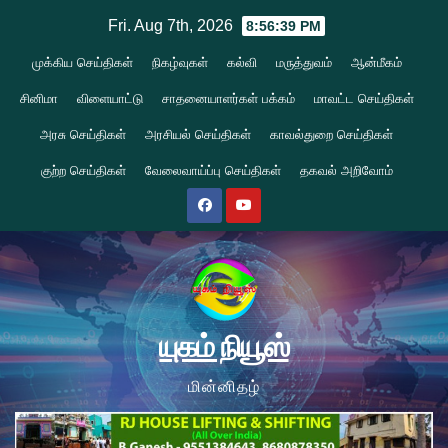
Skip
Fri. Aug 7th, 2026
8:56:40 PM
to
முக்கிய செய்திகள்
நிகழ்வுகள்
கல்வி
மருத்துவம்
ஆன்மீகம்
content
சினிமா
விளையாட்டு
சாதனையாளர்கள் பக்கம்
மாவட்ட செய்திகள்
அரசு செய்திகள்
அரசியல் செய்திகள்
காவல்துறை செய்திகள்
குற்ற செய்திகள்
வேலைவாய்ப்பு செய்திகள்
தகவல் அறிவோம்
யுகம் நியூஸ்
மின்னிதழ்