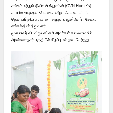
சங்கம் மற்றும் ஜிவிஎன் ஹோம்ஸ் (GVN Home’s)
சார்பில் சமத்துவ பொங்கல் விழா கொண்டாட்டம்
தென்னிந்திய பெண்கள் சமுதாய முன்னேற்ற சேவை
சங்கத்தின் நிறுவனர்
முனைவர் வி. விஜயலட்சுமி அவர்கள் தலைமையில்
அண்ணாநகர் பகுதியில் சிறப்புடன் நடைபெற்றது.