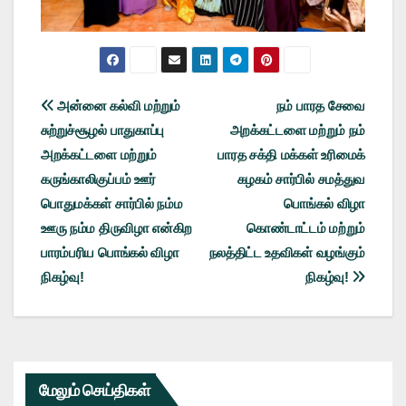
Post
அன்னை கல்வி மற்றும்
நம் பாரத சேவை
சுற்றுச்சூழல் பாதுகாப்பு
அறக்கட்டளை மற்றும் நம்
navigation
அறக்கட்டளை மற்றும்
பாரத சக்தி மக்கள் உரிமைக்
கருங்காலிகுப்பம் ஊர்
கழகம் சார்பில் சமத்துவ
பொதுமக்கள் சார்பில் நம்ம
பொங்கல் விழா
ஊரு நம்ம திருவிழா என்கிற
கொண்டாட்டம் மற்றும்
பாரம்பரிய பொங்கல் விழா
நலத்திட்ட உதவிகள் வழங்கும்
நிகழ்வு!
நிகழ்வு!
மேலும் செய்திகள்