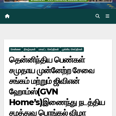
சென்னை
நிகழ்வுகள்
மாவட்ட செய்திகள்
முக்கிய செய்திகள்
தென்னிந்திய பெண்கள்
சமுதாய முன்னேற்ற சேவை
சங்கம் மற்றும் ஜிவிஎன்
ஹோம்ஸ்(GVN
Home’s)இணைந்து நடத்திய
சமத்துவ பொங்கல் விழா