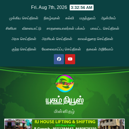
Skip
Fri. Aug 7th, 2026
3:32:57 AM
to
முக்கிய செய்திகள்
நிகழ்வுகள்
கல்வி
மருத்துவம்
ஆன்மீகம்
content
சினிமா
விளையாட்டு
சாதனையாளர்கள் பக்கம்
மாவட்ட செய்திகள்
அரசு செய்திகள்
அரசியல் செய்திகள்
காவல்துறை செய்திகள்
குற்ற செய்திகள்
வேலைவாய்ப்பு செய்திகள்
தகவல் அறிவோம்
யுகம் நியூஸ்
மின்னிதழ்