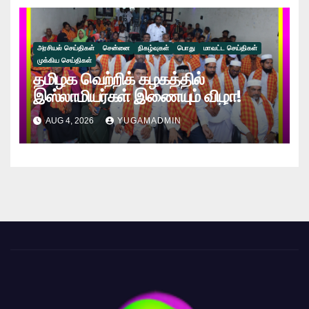
அரசியல் செய்திகள்
சென்னை
நிகழ்வுகள்
பொது
மாவட்ட செய்திகள்
முக்கிய செய்திகள்
தமிழக வெற்றிக் கழகத்தில்
இஸ்லாமியர்கள் இணையும் விழா!
AUG 4, 2026
YUGAMADMIN