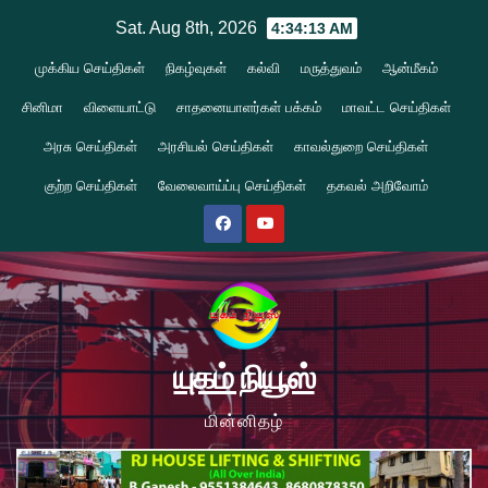
Skip
Sat. Aug 8th, 2026
4:34:13 AM
to
முக்கிய செய்திகள்
நிகழ்வுகள்
கல்வி
மருத்துவம்
ஆன்மீகம்
content
சினிமா
விளையாட்டு
சாதனையாளர்கள் பக்கம்
மாவட்ட செய்திகள்
அரசு செய்திகள்
அரசியல் செய்திகள்
காவல்துறை செய்திகள்
குற்ற செய்திகள்
வேலைவாய்ப்பு செய்திகள்
தகவல் அறிவோம்
யுகம் நியூஸ்
மின்னிதழ்