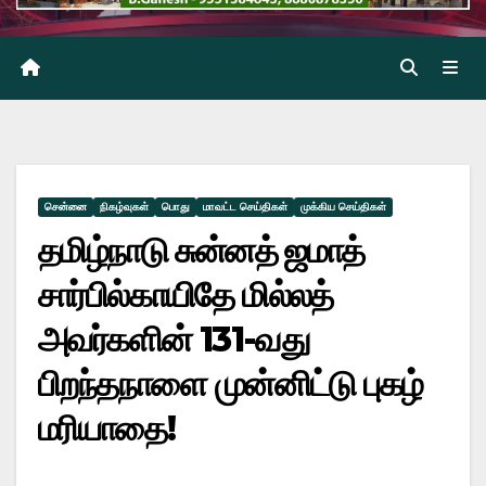
சென்னை
நிகழ்வுகள்
பொது
மாவட்ட செய்திகள்
முக்கிய செய்திகள்
தமிழ்நாடு சுன்னத் ஜமாத்
சார்பில்காயிதே மில்லத்
அவர்களின் 131-வது
பிறந்தநாளை முன்னிட்டு புகழ்
மரியாதை!