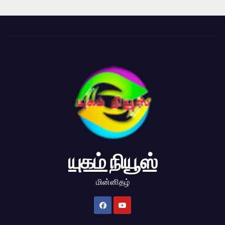
யுகம் நியூஸ்
மின்னிதழ்