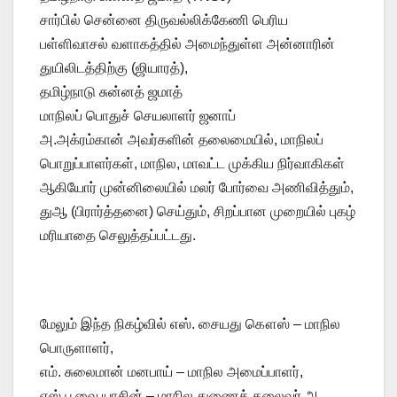
சார்பில் சென்னை திருவல்லிக்கேணி பெரிய
பள்ளிவாசல் வளாகத்தில் அமைந்துள்ள அன்னாரின்
துயிலிடத்திற்கு (ஜியாரத்),
தமிழ்நாடு சுன்னத் ஜமாத்
மாநிலப் பொதுச் செயலாளர் ஜனாப்
அ.அக்ரம்கான் அவர்களின் தலைமையில், மாநிலப்
பொறுப்பாளர்கள், மாநில, மாவட்ட முக்கிய நிர்வாகிகள்
ஆகியோர் முன்னிலையில் மலர் போர்வை அணிவித்தும்,
துஆ (பிரார்த்தனை) செய்தும், சிறப்பான முறையில் புகழ்
மரியாதை செலுத்தப்பட்டது.
மேலும் இந்த நிகழ்வில்​ எஸ். சையது கௌஸ் – மாநில
பொருளாளர்,
​எம். சுலைமான் மனபாய் – மாநில அமைப்பாளர்,
​எஸ்.பூவை யாசின் – மாநில துணைத் தலைவர்,அ.