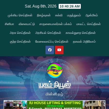
Skip
Sat. Aug 8th, 2026
10:40:27 AM
to
முக்கிய செய்திகள்
நிகழ்வுகள்
கல்வி
மருத்துவம்
ஆன்மீகம்
content
சினிமா
விளையாட்டு
சாதனையாளர்கள் பக்கம்
மாவட்ட செய்திகள்
அரசு செய்திகள்
அரசியல் செய்திகள்
காவல்துறை செய்திகள்
குற்ற செய்திகள்
வேலைவாய்ப்பு செய்திகள்
தகவல் அறிவோம்
யுகம் நியூஸ்
மின்னிதழ்