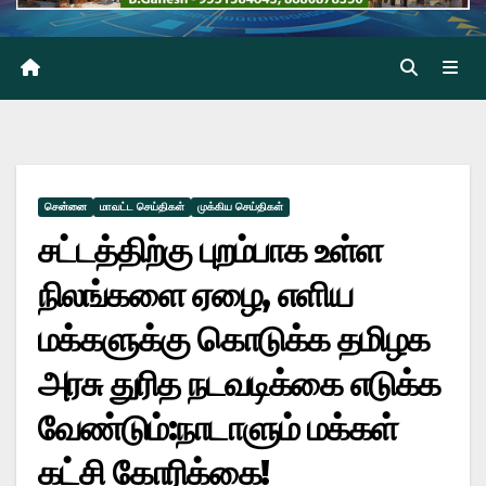
சென்னை
மாவட்ட செய்திகள்
முக்கிய செய்திகள்
சட்டத்திற்கு புறம்பாக உள்ள
நிலங்களை ஏழை, எளிய
மக்களுக்கு கொடுக்க தமிழக
அரசு துரித நடவடிக்கை எடுக்க
வேண்டும்:நாடாளும் மக்கள்
கட்சி கோரிக்கை!