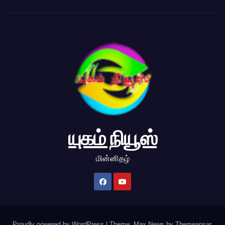
யுகம் நியூஸ்
மின்னிதழ்
Proudly powered by WordPress
|
Theme: Max News by
Themeansar
.