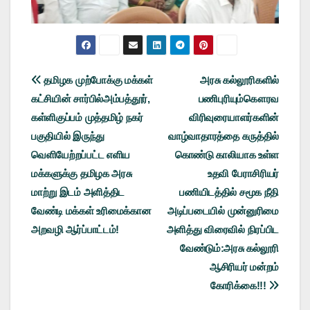
Post
தமிழக முற்போக்கு மக்கள்
அரசு கல்லூரிகளில்
கட்சியின் சார்பில்அம்பத்தூர்,
பணிபுரியும்கௌரவ
navigation
கள்ளிகுப்பம் முத்தமிழ் நகர்
விரிவுரையாளர்களின்
பகுதியில் இருந்து
வாழ்வாதாரத்தை கருத்தில்
வெளியேற்றப்பட்ட எளிய
கொண்டு காலியாக உள்ள
மக்களுக்கு தமிழக அரசு
உதவி பேராசிரியர்
மாற்று இடம் அளித்திட
பணியிடத்தில் சமூக நீதி
வேண்டி மக்கள் உரிமைக்கான
அடிப்படையில் முன்னுரிமை
அறவழி ஆர்ப்பாட்டம்!
அளித்து விரைவில் நிரப்பிட
வேண்டும்:அரசு கல்லூரி
ஆசிரியர் மன்றம்
கோரிக்கை!!!