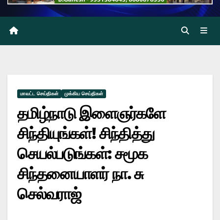
மாவட்ட செய்திகள்
முக்கிய செய்திகள்
தமிழ்நாடு இளைஞர்களே
சிந்தியுங்கள்! சிந்தித்து
செயல்படுங்கள்: சமூக
சிந்தனையாளர் நா. சு
செல்வராஜ்