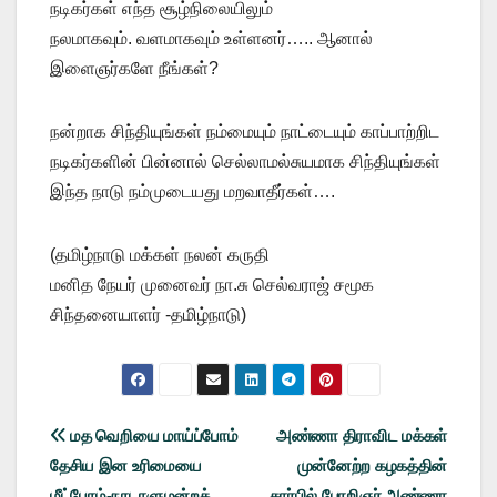
நடிகர்கள் எந்த சூழ்நிலையிலும்
நலமாகவும். வளமாகவும் உள்ளனர்….. ஆனால்
இளைஞர்களே நீங்கள்?
நன்றாக சிந்தியுங்கள் நம்மையும் நாட்டையும் காப்பாற்றிட
நடிகர்களின் பின்னால் செல்லாமல்சுயமாக சிந்தியுங்கள்
இந்த நாடு நம்முடையது மறவாதீர்கள்….
(தமிழ்நாடு மக்கள் நலன் கருதி
மனித நேயர் முனைவர் நா.சு செல்வராஜ் சமூக
சிந்தனையாளர் -தமிழ்நாடு)
Post
மத வெறியை மாய்ப்போம்
அண்ணா திராவிட மக்கள்
தேசிய இன உரிமையை
முன்னேற்ற கழகத்தின்
navigation
மீட்போம்-நாடாளுமன்றத்
சார்பில் பேரறிஞர் அண்ணா