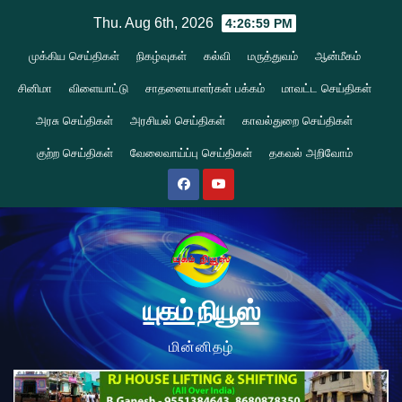
Skip
Thu. Aug 6th, 2026
4:27:00 PM
to
முக்கிய செய்திகள்
நிகழ்வுகள்
கல்வி
மருத்துவம்
ஆன்மீகம்
content
சினிமா
விளையாட்டு
சாதனையாளர்கள் பக்கம்
மாவட்ட செய்திகள்
அரசு செய்திகள்
அரசியல் செய்திகள்
காவல்துறை செய்திகள்
குற்ற செய்திகள்
வேலைவாய்ப்பு செய்திகள்
தகவல் அறிவோம்
யுகம் நியூஸ்
மின்னிதழ்