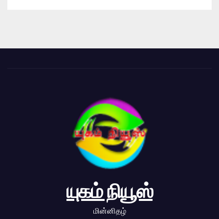
யுகம் நியூஸ்
மின்னிதழ்