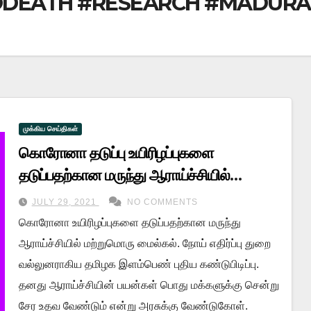
DEATH #RESEARCH #MADURAI
முக்கிய செய்திகள்
கொரோனா தடுப்பு உயிரிழப்புகளை
தடுப்பதற்கான மருந்து ஆராய்ச்சியில்
மதுரையை சேர்ந்த இளம் அறிவியலாரின்
JULY 29, 2021
NO COMMENTS
புதிய மருந்து கண்டுபிடிப்பு
கொரோனா உயிரிழப்புகளை தடுப்பதற்கான மருந்து
ஆராய்ச்சியில் மற்றுமொரு மைல்கல். நோய் எதிர்ப்பு துறை
வல்லுனராகிய தமிழக இளம்பெண் புதிய கண்டுபிடிப்பு.
தனது ஆராய்ச்சியின் பயன்கள் பொது மக்களுக்கு சென்று
சேர உதவ வேண்டும் என்று அரசுக்கு வேண்டுகோள்.