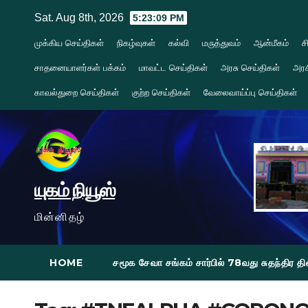
Skip
Sat. Aug 8th, 2026
5:23:10 PM
to
முக்கிய செய்திகள்
நிகழ்வுகள்
கல்வி
மருத்துவம்
ஆன்மீகம்
ச
content
சாதனையாளர்கள் பக்கம்
மாவட்ட செய்திகள்
அரசு செய்திகள்
அரச
காவல்துறை செய்திகள்
குற்ற செய்திகள்
வேலைவாய்ப்பு செய்திகள்
யுகம் நியூஸ்
மின்னிதழ்
HOME
சமூக சேவா சங்கம் சார்பில் 78வது சுதந்திர 