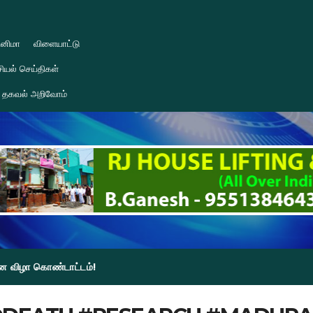
ினிமா
விளையாட்டு
ியல் செய்திகள்
தகவல் அறிவோம்
தின விழா கொண்டாட்டம்!