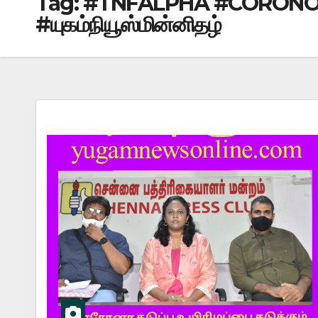
Tag:
#TNFALPHA #CORONO
#யுகம்நியூஸ்மின்னிதழ்