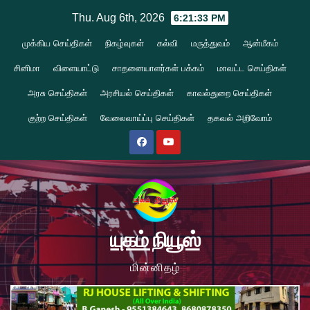
Skip
Thu. Aug 6th, 2026
6:21:34 PM
to
முக்கிய செய்திகள்
நிகழ்வுகள்
கல்வி
மருத்துவம்
ஆன்மீகம்
content
சினிமா
விளையாட்டு
சாதனையாளர்கள் பக்கம்
மாவட்ட செய்திகள்
அரசு செய்திகள்
அரசியல் செய்திகள்
காவல்துறை செய்திகள்
குற்ற செய்திகள்
வேலைவாய்ப்பு செய்திகள்
தகவல் அறிவோம்
யுகம் நியூஸ்
மின்னிதழ்