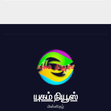
யுகம் நியூஸ்
மின்னிதழ்