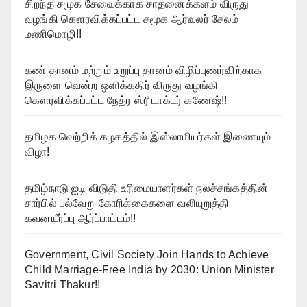
சிறந்த சமூக சேவைக்காக சாதனைக்களம் விருது
வழங்கி கௌரவிக்கப்பட்ட சமூக ஆர்வலர் சேலம்
மணிமொழி!!
கண் தானம் மற்றும் உறுப்பு தானம் விழிப்புணர்விற்காக
இருளை வென்ற ஒளிக்கதிர் விருது வழங்கி
கௌரவிக்கப்பட்ட நேத்ர ஸ்ரீ டாக்டர் கணேஷ்!!
தமிழக வெற்றிக் கழகத்தில் இஸ்லாமியர்கள் இணையும்
விழா!
தமிழ்நாடு ஐடி விடுதி உரிமையாளர்கள் நலச்சங்கத்தின்
சார்பில் பல்வேறு கோரிக்கைகளை வலியுறுத்தி
கவனயீர்ப்பு ஆர்ப்பாட்டம்!!
Government, Civil Society Join Hands to Achieve
Child Marriage-Free India by 2030: Union Minister
Savitri Thakur!!