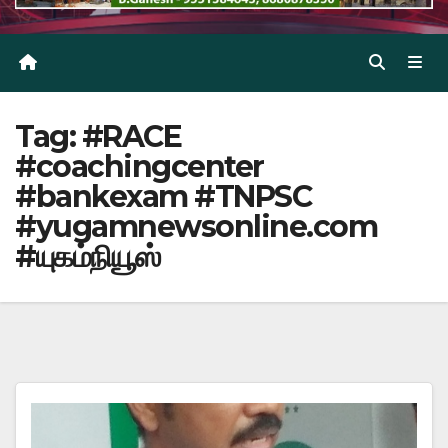
Tag:
#RACE
#coachingcenter
#bankexam #TNPSC
#yugamnewsonline.com
#யுகம்நியூஸ்