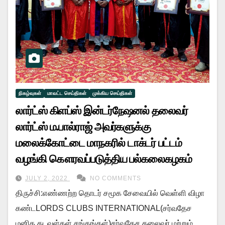
நிகழ்வுகள்
மாவட்ட செய்திகள்
முக்கிய செய்திகள்
லார்ட்ஸ் கிளப்ஸ் இன்டர்நேஷனல் தலைவர்
லார்ட்ஸ் ம.பால்ராஜ் அவர்களுக்கு
மலைக்கோட்டை மாநகரில் டாக்டர் பட்டம்
வழங்கி கௌரவப்படுத்திய பல்கலைகழகம்
JULY 2, 2022
NO COMMENTS
திருச்சி:எண்ணற்ற தொடர் சமூக சேவையில் வெள்ளி விழா
கண்டLORDS CLUBS INTERNATIONAL(சர்வதேச
மனித கடவுள்கள் சங்கங்கள்)சர்வதேச தலைவர் மற்றும்