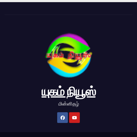
யுகம் நியூஸ்
மின்னிதழ்