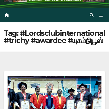
Tag:
#Lordsclubinternational
#trichy #awardee #யுகம்நியூஸ்