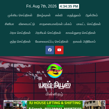
Skip
Fri. Aug 7th, 2026
4:34:36 PM
to
முக்கிய செய்திகள்
நிகழ்வுகள்
கல்வி
மருத்துவம்
ஆன்மீகம்
content
சினிமா
விளையாட்டு
சாதனையாளர்கள் பக்கம்
மாவட்ட செய்திகள்
அரசு செய்திகள்
அரசியல் செய்திகள்
காவல்துறை செய்திகள்
குற்ற செய்திகள்
வேலைவாய்ப்பு செய்திகள்
தகவல் அறிவோம்
யுகம் நியூஸ்
மின்னிதழ்