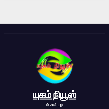
யுகம் நியூஸ்
மின்னிதழ்