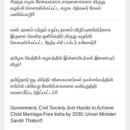
சிறந்த சமூக சேவைக்காக சாதனைக்களம் விருது
வழங்கி கௌரவிக்கப்பட்ட சமூக ஆர்வலர் சேலம்
மணிமொழி!!
கண் தானம் மற்றும் உறுப்பு தானம் விழிப்புணர்விற்காக
இருளை வென்ற ஒளிக்கதிர் விருது வழங்கி
கௌரவிக்கப்பட்ட நேத்ர ஸ்ரீ டாக்டர் கணேஷ்!!
தமிழக வெற்றிக் கழகத்தில் இஸ்லாமியர்கள் இணையும்
விழா!
தமிழ்நாடு ஐடி விடுதி உரிமையாளர்கள் நலச்சங்கத்தின்
சார்பில் பல்வேறு கோரிக்கைகளை வலியுறுத்தி
கவனயீர்ப்பு ஆர்ப்பாட்டம்!!
Government, Civil Society Join Hands to Achieve
Child Marriage-Free India by 2030: Union Minister
Savitri Thakur!!