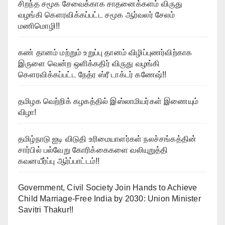
சிறந்த சமூக சேவைக்காக சாதனைக்களம் விருது
வழங்கி கௌரவிக்கப்பட்ட சமூக ஆர்வலர் சேலம்
மணிமொழி!!
கண் தானம் மற்றும் உறுப்பு தானம் விழிப்புணர்விற்காக
இருளை வென்ற ஒளிக்கதிர் விருது வழங்கி
கௌரவிக்கப்பட்ட நேத்ர ஸ்ரீ டாக்டர் கணேஷ்!!
தமிழக வெற்றிக் கழகத்தில் இஸ்லாமியர்கள் இணையும்
விழா!
தமிழ்நாடு ஐடி விடுதி உரிமையாளர்கள் நலச்சங்கத்தின்
சார்பில் பல்வேறு கோரிக்கைகளை வலியுறுத்தி
கவனயீர்ப்பு ஆர்ப்பாட்டம்!!
Government, Civil Society Join Hands to Achieve
Child Marriage-Free India by 2030: Union Minister
Savitri Thakur!!