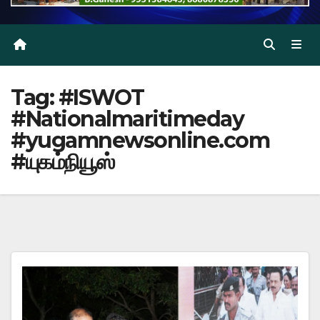
Tag:
#ISWOT
#Nationalmaritimeday
#yugamnewsonline.com
#யுகம்நியூஸ்