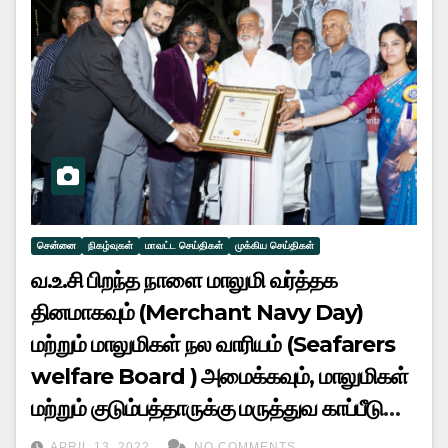
சென்னை
நிகழ்வுகள்
மாவட்ட செய்திகள்
முக்கிய செய்திகள்
வ.உ.சி பிறந்த நாளை மாலுமி வர்த்தக
தினமாகவும் (Merchant Navy Day)
மற்றும் மாலுமிகள் நல வாரியம் (Seafarers
welfare Board ) அமைக்கவும், மாலுமிகள்
மற்றும் குடும்பத்தாருக்கு மருத்துவ காப்பீடு
வழங்க மத்திய,மாநில அரசுக்கு இந்திய
APRIL 13, 2022
NO COMMENTS