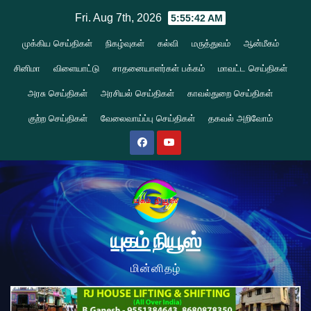
Skip
Fri. Aug 7th, 2026
5:55:44 AM
to
முக்கிய செய்திகள்
நிகழ்வுகள்
கல்வி
மருத்துவம்
ஆன்மீகம்
content
சினிமா
விளையாட்டு
சாதனையாளர்கள் பக்கம்
மாவட்ட செய்திகள்
அரசு செய்திகள்
அரசியல் செய்திகள்
காவல்துறை செய்திகள்
குற்ற செய்திகள்
வேலைவாய்ப்பு செய்திகள்
தகவல் அறிவோம்
யுகம் நியூஸ்
மின்னிதழ்