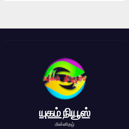
யுகம் நியூஸ்
மின்னிதழ்