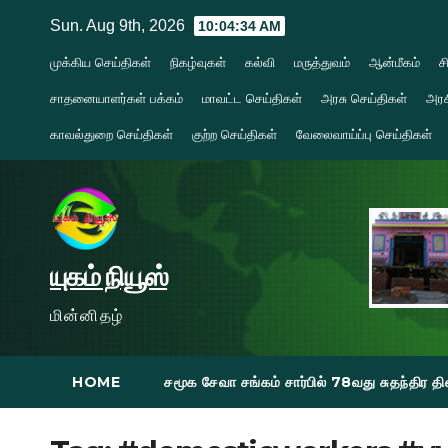
Skip
Sun. Aug 9th, 2026
10:04:35 AM
to
முக்கிய செய்திகள்
நிகழ்வுகள்
கல்வி
மருத்துவம்
ஆன்மீகம்
ச
content
சாதனையாளர்கள் பக்கம்
மாவட்ட செய்திகள்
அரசு செய்திகள்
அரச
காவல்துறை செய்திகள்
குற்ற செய்திகள்
வேலைவாய்ப்பு செய்திகள்
யுகம் நியூஸ்
மின்னிதழ்
HOME
சமூக சேவா சங்கம் சார்பில் 78வது சுதந்திர 