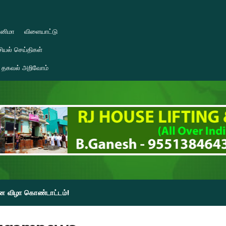
ினிமா
விளையாட்டு
ியல் செய்திகள்
தகவல் அறிவோம்
தின விழா கொண்டாட்டம்!