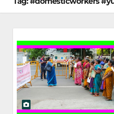
Tag:
#domesticworkers #