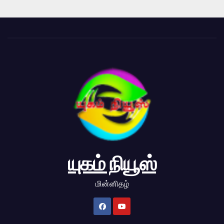
யுகம் நியூஸ்
மின்னிதழ்