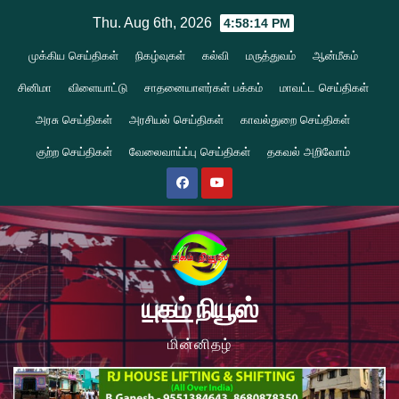
Skip
Thu. Aug 6th, 2026
4:58:16 PM
to
முக்கிய செய்திகள்
நிகழ்வுகள்
கல்வி
மருத்துவம்
ஆன்மீகம்
content
சினிமா
விளையாட்டு
சாதனையாளர்கள் பக்கம்
மாவட்ட செய்திகள்
அரசு செய்திகள்
அரசியல் செய்திகள்
காவல்துறை செய்திகள்
குற்ற செய்திகள்
வேலைவாய்ப்பு செய்திகள்
தகவல் அறிவோம்
யுகம் நியூஸ்
மின்னிதழ்