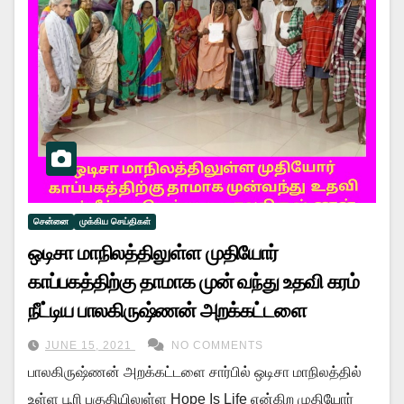
சென்னை
முக்கிய செய்திகள்
ஒடிசா மாநிலத்திலுள்ள முதியோர்
காப்பகத்திற்கு தாமாக முன் வந்து உதவி கரம்
நீட்டிய பாலகிருஷ்ணன் அறக்கட்டளை
JUNE 15, 2021
NO COMMENTS
பாலகிருஷ்ணன் அறக்கட்டளை சார்பில் ஒடிசா மாநிலத்தில்
உள்ள பூரி பகுதியிலுள்ள Hope Is Life என்கிற முதியோர்