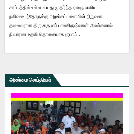
காப்பத்தில் உள்ள வயது முதிர்ந்த ஏழை, எளிய
நலிவடைந்தோருக்கு அறக்கட்டளையின் நிறுவன
தலைவரான திரு.சுகுமார் பாலகிருஷ்ணன் அவர்களால்
நிவாரண உதவி தொகையாக ரூபாய்…
அண்மை செய்திகள்