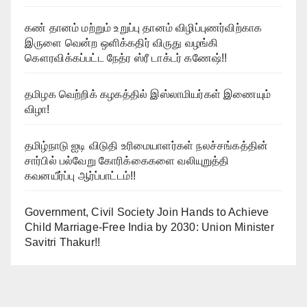
கண் தானம் மற்றும் உறுப்பு தானம் விழிப்புணர்விற்காக
இருளை வென்ற ஒளிக்கதிர் விருது வழங்கி
கௌரவிக்கப்பட்ட நேத்ர ஸ்ரீ டாக்டர் கணேஷ்!!
தமிழக வெற்றிக் கழகத்தில் இஸ்லாமியர்கள் இணையும்
விழா!
தமிழ்நாடு ஐடி விடுதி உரிமையாளர்கள் நலச்சங்கத்தின்
சார்பில் பல்வேறு கோரிக்கைகளை வலியுறுத்தி
கவனயீர்ப்பு ஆர்ப்பாட்டம்!!
Government, Civil Society Join Hands to Achieve
Child Marriage-Free India by 2030: Union Minister
Savitri Thakur!!