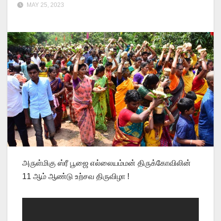
MAY 25, 2023
அருள்மிகு ஸ்ரீ பூஜை எல்லையம்மன் திருக்கோவிலின்
11 ஆம் ஆண்டு உற்சவ திருவிழா !