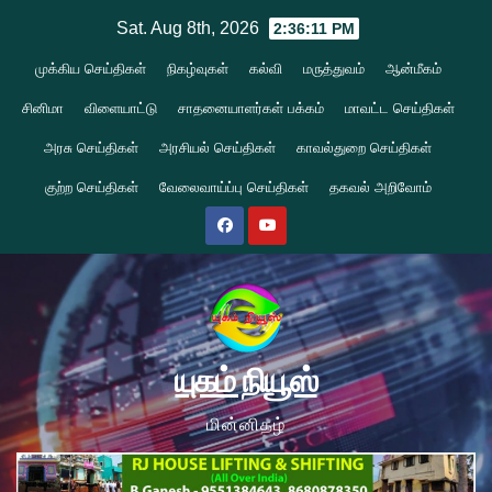
Skip
Sat. Aug 8th, 2026
2:36:12 PM
to
முக்கிய செய்திகள்
நிகழ்வுகள்
கல்வி
மருத்துவம்
ஆன்மீகம்
content
சினிமா
விளையாட்டு
சாதனையாளர்கள் பக்கம்
மாவட்ட செய்திகள்
அரசு செய்திகள்
அரசியல் செய்திகள்
காவல்துறை செய்திகள்
குற்ற செய்திகள்
வேலைவாய்ப்பு செய்திகள்
தகவல் அறிவோம்
யுகம் நியூஸ்
மின்னிதழ்