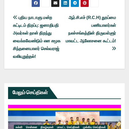
Post
புதிய நாடாளு மன்ற
ஆர்.சி.எச் (R.C.H) தூய்மை
கட்டிடம் திறப்பு: ஜனாதிபதி
பணியாளர்கள்
navigation
அவர்கள் தான் திறந்து
நலச்சங்கத்தின் திருவள்ளுர்
வைக்கவேண்டும் என சமூக
மாவட்ட ஆலோசனை கூட்டம்!
சிந்தனையாளர் செல்வராஜ்
வலியுறுத்தல்!
மேலும் செய்திகள்
கல்வி
சென்னை
நிகழ்வுகள்
மாவட்ட செய்திகள்
முக்கிய செய்திகள்