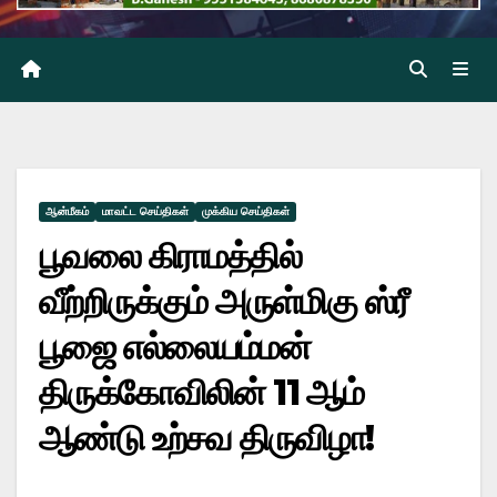
ஆன்மீகம்
மாவட்ட செய்திகள்
முக்கிய செய்திகள்
பூவலை கிராமத்தில்
வீற்றிருக்கும் அருள்மிகு ஸ்ரீ
பூஜை எல்லையம்மன்
திருக்கோவிலின் 11 ஆம்
ஆண்டு உற்சவ திருவிழா!