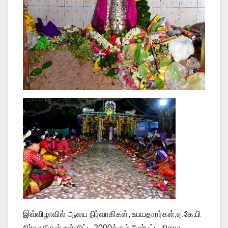
இவ்விழாவில் ஆலய நிர்வாகிகள், உபயதாரர்கள்,ஏ.கே.பி
நிர்வாகிகள் உள்ளிட்ட 2000க்கும் மேற்பட்ட கிராம