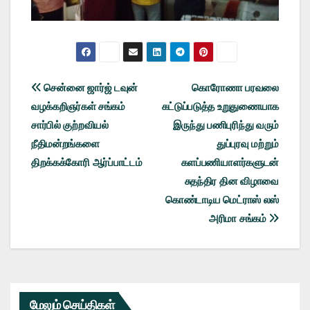
Post
சென்னை ஜார்ஜ் டவுன்
கொரோணா பரவலை
வழக்கறிஞர்கள் சங்கம்
கட்டுப்படுத்த உறுதுணையாக
navigation
சார்பில் குற்றவியல்
இருந்து பணிபுரிந்து வரும்
நீதிமன்றங்களை
துப்புரவு மற்றும்
திறக்கக்கோரி ஆர்ப்பாட்டம்
களப்பணியாளர்களுடன்
சுதந்திர தின விழாவை
கொண்டாடிய மெட்ராஸ் லஸ்
அரிமா சங்கம்
மேலும் செய்திகள்