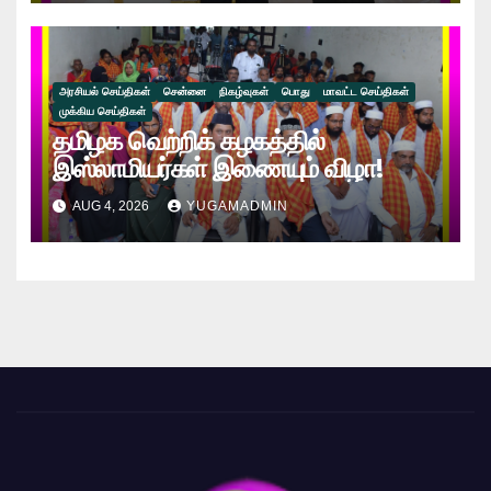
கணேஷ்!!
அரசியல் செய்திகள்
சென்னை
நிகழ்வுகள்
பொது
மாவட்ட செய்திகள்
முக்கிய செய்திகள்
தமிழக வெற்றிக் கழகத்தில்
இஸ்லாமியர்கள் இணையும் விழா!
AUG 4, 2026
YUGAMADMIN