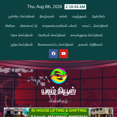
Skip
Thu. Aug 6th, 2026
2:10:04 AM
to
முக்கிய செய்திகள்
நிகழ்வுகள்
கல்வி
மருத்துவம்
ஆன்மீகம்
content
சினிமா
விளையாட்டு
சாதனையாளர்கள் பக்கம்
மாவட்ட செய்திகள்
அரசு செய்திகள்
அரசியல் செய்திகள்
காவல்துறை செய்திகள்
குற்ற செய்திகள்
வேலைவாய்ப்பு செய்திகள்
தகவல் அறிவோம்
யுகம் நியூஸ்
மின்னிதழ்