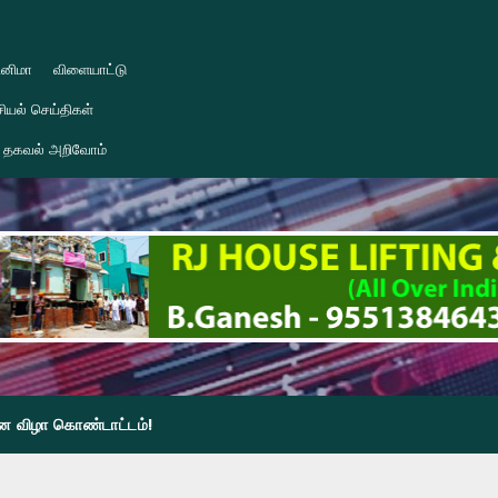
ினிமா
விளையாட்டு
ியல் செய்திகள்
தகவல் அறிவோம்
தின விழா கொண்டாட்டம்!