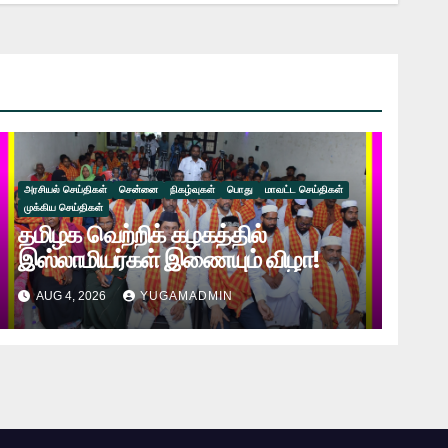
அரசியல் செய்திகள்
சென்னை
நிகழ்வுகள்
பொது
மாவட்ட செய்திகள்
முக்கிய செய்திகள்
தமிழக வெற்றிக் கழகத்தில்
இஸ்லாமியர்கள் இணையும் விழா!
AUG 4, 2026
YUGAMADMIN