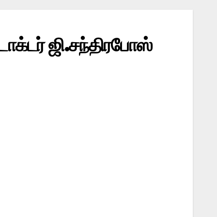
க்டர் ஜி.சந்திரபோஸ்