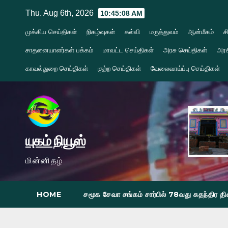
Skip
Thu. Aug 6th, 2026
10:45:09 AM
to
முக்கிய செய்திகள்
நிகழ்வுகள்
கல்வி
மருத்துவம்
ஆன்மீகம்
ச
content
சாதனையாளர்கள் பக்கம்
மாவட்ட செய்திகள்
அரசு செய்திகள்
அரச
காவல்துறை செய்திகள்
குற்ற செய்திகள்
வேலைவாய்ப்பு செய்திகள்
யுகம் நியூஸ்
மின்னிதழ்
HOME
சமூக சேவா சங்கம் சார்பில் 78வது சுதந்திர 