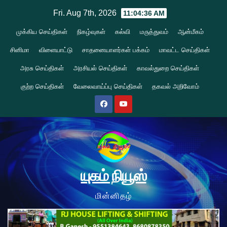
Skip
Fri. Aug 7th, 2026
11:04:36 AM
to
முக்கிய செய்திகள்
நிகழ்வுகள்
கல்வி
மருத்துவம்
ஆன்மீகம்
content
சினிமா
விளையாட்டு
சாதனையாளர்கள் பக்கம்
மாவட்ட செய்திகள்
அரசு செய்திகள்
அரசியல் செய்திகள்
காவல்துறை செய்திகள்
குற்ற செய்திகள்
வேலைவாய்ப்பு செய்திகள்
தகவல் அறிவோம்
யுகம் நியூஸ்
மின்னிதழ்