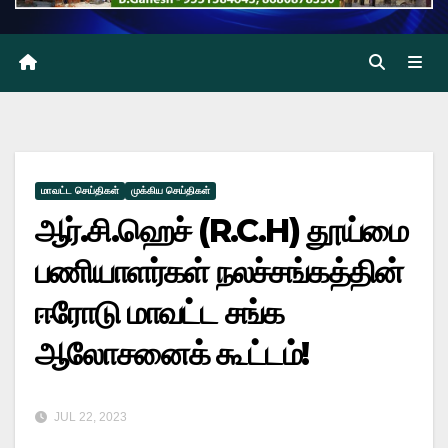
மாவட்ட செய்திகள்
முக்கிய செய்திகள்
ஆர்.சி.ஹெச் (R.C.H) தூய்மை
பணியாளர்கள் நலச்சங்கத்தின்
ஈரோடு மாவட்ட சங்க
ஆலோசனைக் கூட்டம்!
JUL 22, 2023