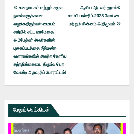
Post
சனநாயகம் மற்றும் சமூக
ஆசிய ஆடவர் ஹாக்கி
நலன்களுக்கான
சாம்பியன்ஷிப்-2023 கோப்பை
navigation
வழக்கறிஞர்கள் மையம்
மற்றும் சின்னம் அறிமுகம்
சார்பில் சட்ட மாமேதை
அம்பேத்கர் அவர்களின்
புகைப்படத்தை நீதிமன்ற
வளாகங்களில் அகற்ற கோரிய
சுற்றறிக்கையை திரும்ப பெற
வேண்டி அறவழிப் போராட்டம்!
மேலும் செய்திகள்