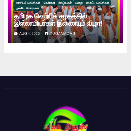
அரசியல் செய்திகள்
சென்னை
நிகழ்வுகள்
பொது
மாவட்ட செய்திகள்
முக்கிய செய்திகள்
தமிழக வெற்றிக் கழகத்தில்
இஸ்லாமியர்கள் இணையும் விழா!
AUG 4, 2026
YUGAMADMIN