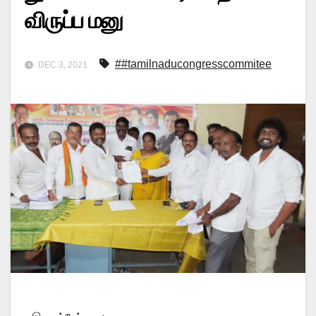
விருப்ப மனு
##tamilnaducongresscommitee
DEC 3, 2021