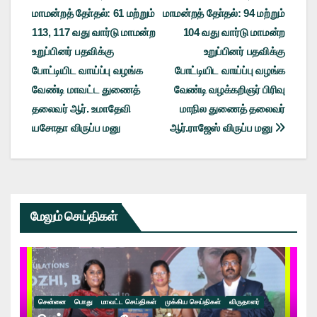
மாமன்றத் தோ்தல்: 61 மற்றும்
மாமன்றத் தோ்தல்: 94 மற்றும்
navigation
113, 117 வது வார்டு மாமன்ற
104 வது வார்டு மாமன்ற
உறுப்பினர் பதவிக்கு
உறுப்பினர் பதவிக்கு
போட்டியிட வாய்ப்பு வழங்க
போட்டியிட வாய்ப்பு வழங்க
வேண்டி மாவட்ட துணைத்
வேண்டி வழக்கறிஞர் பிரிவு
தலைவர் ஆர். உமாதேவி
மாநில துணைத் தலைவர்
யசோதா விருப்ப மனு
ஆர்.ராஜேஸ் விருப்ப மனு
மேலும் செய்திகள்
சென்னை
பொது
மாவட்ட செய்திகள்
முக்கிய செய்திகள்
விருதாளர்