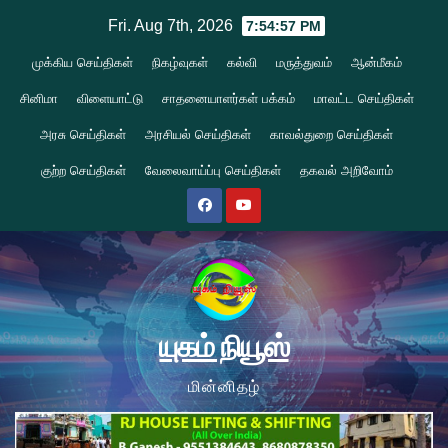
Skip
Fri. Aug 7th, 2026
7:54:57 PM
to
முக்கிய செய்திகள்
நிகழ்வுகள்
கல்வி
மருத்துவம்
ஆன்மீகம்
content
சினிமா
விளையாட்டு
சாதனையாளர்கள் பக்கம்
மாவட்ட செய்திகள்
அரசு செய்திகள்
அரசியல் செய்திகள்
காவல்துறை செய்திகள்
குற்ற செய்திகள்
வேலைவாய்ப்பு செய்திகள்
தகவல் அறிவோம்
யுகம் நியூஸ்
மின்னிதழ்