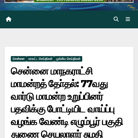
சென்னை
மாவட்ட செய்திகள்
முக்கிய செய்திகள்
சென்னை மாநகராட்சி
மாமன்றத் தோ்தல்: 77வது
வார்டு மாமன்ற உறுப்பினர்
பதவிக்கு போட்டியிட வாய்ப்பு
வழங்க வேண்டி எழும்பூர் பகுதி
துணை செயலாளர் சுமதி