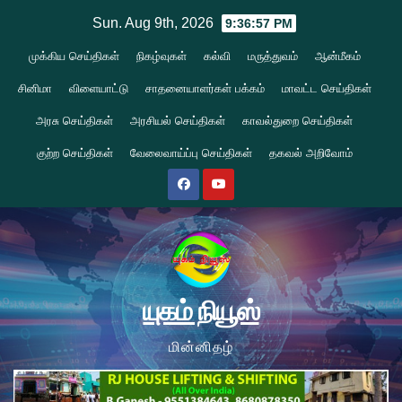
Skip
Sun. Aug 9th, 2026
9:36:58 PM
to
முக்கிய செய்திகள்
நிகழ்வுகள்
கல்வி
மருத்துவம்
ஆன்மீகம்
content
சினிமா
விளையாட்டு
சாதனையாளர்கள் பக்கம்
மாவட்ட செய்திகள்
அரசு செய்திகள்
அரசியல் செய்திகள்
காவல்துறை செய்திகள்
குற்ற செய்திகள்
வேலைவாய்ப்பு செய்திகள்
தகவல் அறிவோம்
யுகம் நியூஸ்
மின்னிதழ்