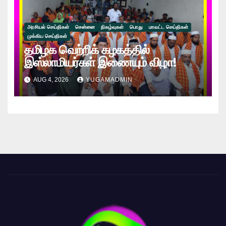
அரசியல் செய்திகள்
சென்னை
நிகழ்வுகள்
பொது
மாவட்ட செய்திகள்
முக்கிய செய்திகள்
தமிழக வெற்றிக் கழகத்தில்
இஸ்லாமியர்கள் இணையும் விழா!
AUG 4, 2026
YUGAMADMIN