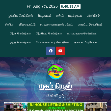
Skip
Fri. Aug 7th, 2026
6:40:39 AM
to
முக்கிய செய்திகள்
நிகழ்வுகள்
கல்வி
மருத்துவம்
ஆன்மீகம்
content
சினிமா
விளையாட்டு
சாதனையாளர்கள் பக்கம்
மாவட்ட செய்திகள்
அரசு செய்திகள்
அரசியல் செய்திகள்
காவல்துறை செய்திகள்
குற்ற செய்திகள்
வேலைவாய்ப்பு செய்திகள்
தகவல் அறிவோம்
யுகம் நியூஸ்
மின்னிதழ்