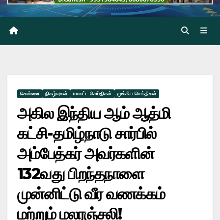
சென்னை
நிகழ்வுகள்
மாவட்ட செய்திகள்
முக்கிய செய்திகள்
அகில இந்திய ஆம் ஆத்மி
கட்சி-தமிழ்நாடு சார்பில்
அம்பேத்கர் அவர்களின்
132வது பிறந்தநாளை
முன்னிட்டு வீர வணக்கம்
மற்றும் மலரஞ்சலி!