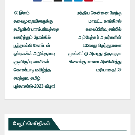
Post
இளம்
மத்திய சென்னை மேற்கு
தலைமுறையினருக்கு
மாவட்ட காங்கிரஸ்
navigation
தமிழரின் பாரம்பரியத்தை
கலைப்பிரிவு சார்பில்
உணர்த்தும் நோக்கில்
அம்பேத்க ர் அவர்களின்
பூந்தமல்லி கோல்டன்
132வது பிறந்தநாளை
ஓப்புலன்ஸ் அடுக்குமாடி
முன்னிட்டு அவரது திருவுருவ
குடியிருப்பு வாசிகள்
சிலைக்கு மாலை அணிவித்து
கொண்டாடி மகிழ்ந்த
மரியாதை!
சமத்துவ தமிழ்
புத்தாண்டு-2023 விழா!
மேலும் செய்திகள்