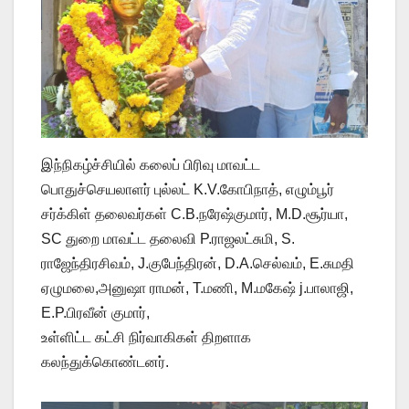
இந்நிகழ்ச்சியில் கலைப் பிரிவு மாவட்ட
பொதுச்செயலாளர் புல்லட் K.V.கோபிநாத், எழும்பூர்
சர்க்கிள் தலைவர்கள் C.B.நரேஷ்குமார், M.D.சூர்யா,
SC துறை மாவட்ட தலைவி P.ராஜலட்சுமி, S.
ராஜேந்திரசிவம், J.குபேந்திரன், D.A.செல்வம், E.சுமதி
ஏழுமலை,அனுஷா ராமன், T.மணி, M.மகேஷ் j.பாலாஜி,
E.P.பிரவீன் குமார்,
உள்ளிட்ட கட்சி நிர்வாகிகள் திறளாக
கலந்துக்கொண்டனர்.