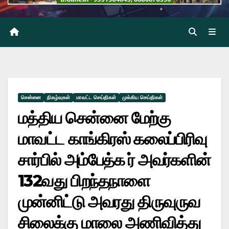
சென்னை
நிகழ்வுகள்
மாவட்ட செய்திகள்
முக்கிய செய்திகள்
மத்திய சென்னை மேற்கு
மாவட்ட காங்கிரஸ் கலைப்பிரிவு
சார்பில் அம்பேத்க ர் அவர்களின்
132வது பிறந்தநாளை
முன்னிட்டு அவரது திருவுருவ
சிலைக்கு மாலை அணிவித்து