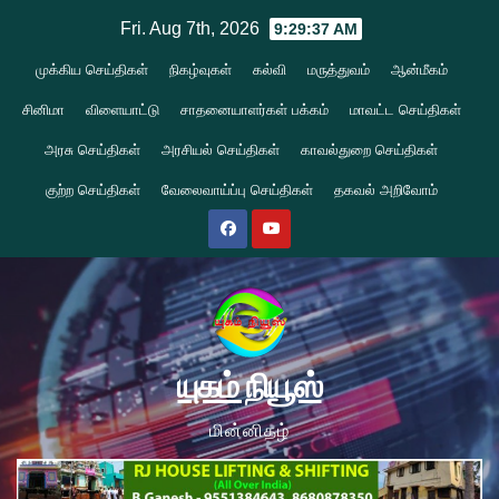
Skip
Fri. Aug 7th, 2026
9:29:37 AM
to
முக்கிய செய்திகள்
நிகழ்வுகள்
கல்வி
மருத்துவம்
ஆன்மீகம்
content
சினிமா
விளையாட்டு
சாதனையாளர்கள் பக்கம்
மாவட்ட செய்திகள்
அரசு செய்திகள்
அரசியல் செய்திகள்
காவல்துறை செய்திகள்
குற்ற செய்திகள்
வேலைவாய்ப்பு செய்திகள்
தகவல் அறிவோம்
யுகம் நியூஸ்
மின்னிதழ்