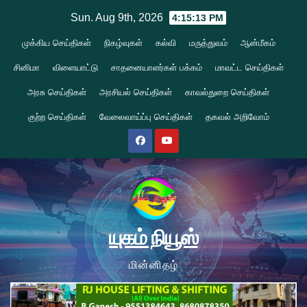
Skip
Sun. Aug 9th, 2026
4:15:14 PM
to
முக்கிய செய்திகள்
நிகழ்வுகள்
கல்வி
மருத்துவம்
ஆன்மீகம்
content
சினிமா
விளையாட்டு
சாதனையாளர்கள் பக்கம்
மாவட்ட செய்திகள்
அரசு செய்திகள்
அரசியல் செய்திகள்
காவல்துறை செய்திகள்
குற்ற செய்திகள்
வேலைவாய்ப்பு செய்திகள்
தகவல் அறிவோம்
யுகம் நியூஸ்
மின்னிதழ்