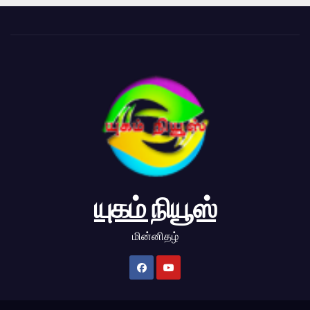
யுகம் நியூஸ்
மின்னிதழ்