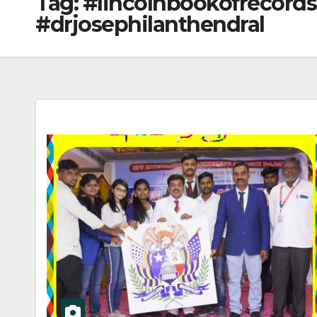
Tag:
#lincolnbookofrecords
#drjosephilanthendral