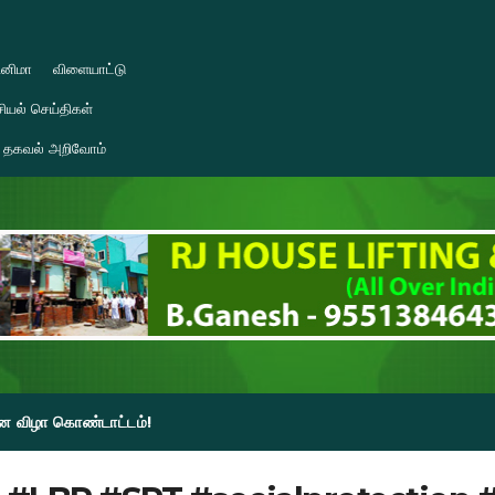
ினிமா
விளையாட்டு
ியல் செய்திகள்
தகவல் அறிவோம்
தின விழா கொண்டாட்டம்!