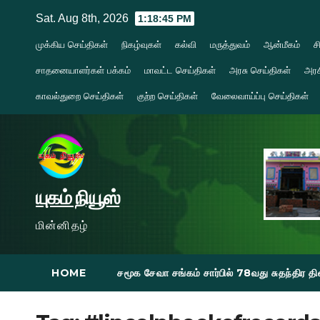
Skip
Sat. Aug 8th, 2026
1:18:46 PM
to
முக்கிய செய்திகள்
நிகழ்வுகள்
கல்வி
மருத்துவம்
ஆன்மீகம்
ச
content
சாதனையாளர்கள் பக்கம்
மாவட்ட செய்திகள்
அரசு செய்திகள்
அரச
காவல்துறை செய்திகள்
குற்ற செய்திகள்
வேலைவாய்ப்பு செய்திகள்
யுகம் நியூஸ்
மின்னிதழ்
HOME
சமூக சேவா சங்கம் சார்பில் 78வது சுதந்திர 