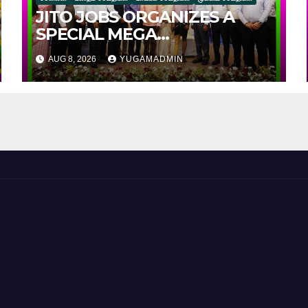
JITO JOBS ORGANIZES A
SPECIAL MEGA
EMPLOYMENT &
AUG 8, 2026
YUGAMADMIN
EMPOWERMENT DRIVE FOR
SPECIALLY ABLED
INDIVIDUALS!!