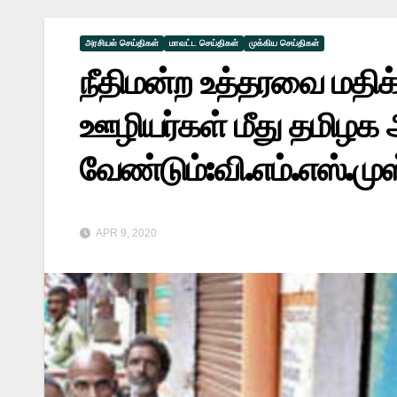
அரசியல் செய்திகள்
மாவட்ட செய்திகள்
முக்கிய செய்திகள்
நீதிமன்ற உத்தரவை மதி
ஊழியர்கள் மீது தமிழக 
வேண்டும்:வி.எம்.எஸ்.முஸ
APR 9, 2020