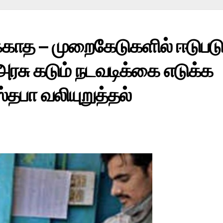
க்காத – முறைகேடுகளில் ஈடுப
அரசு கடும் நடவடிக்கை எடுக்க
்தபா வலியுறுத்தல்