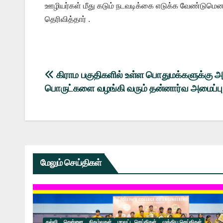
ஊழியர்கள் மீது கடும் நடவடிக்கை எடுக்க வேண்டுமென தம
தெரிவித்தார் .
Post
கிராம பகுதிகளில் உள்ள பொதுமக்களுக்கு 
பொருட்களை வழங்கி வரும் தன்னார்வ அமைப்பு
navigation
மேலும் செய்திகள்
கல்வி
சென்னை
நிகழ்வுகள்
மாவட்ட செய்திகள்
முக்கிய செய்திகள்