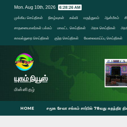
Skip
Mon. Aug 10th, 2026
6:28:27 AM
to
முக்கிய செய்திகள்
நிகழ்வுகள்
கல்வி
மருத்துவம்
ஆன்மீகம்
ச
content
சாதனையாளர்கள் பக்கம்
மாவட்ட செய்திகள்
அரசு செய்திகள்
அரச
காவல்துறை செய்திகள்
குற்ற செய்திகள்
வேலைவாய்ப்பு செய்திகள்
யுகம் நியூஸ்
மின்னிதழ்
HOME
சமூக சேவா சங்கம் சார்பில் 78வது சுதந்திர 