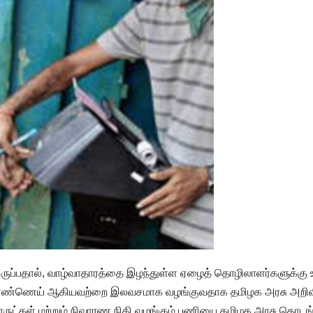
ருப்பதால், வாழ்வாதாரத்தை இழந்துள்ள ஏழைத் தொழிலாளர்களுக்கு உத
்கரை, எண்ணெய் ஆகியவற்றை இலவசமாக வழங்குவதாக தமிழக அரசு அறிவித்
பொருட்கள் மற்றும் நிவாரண நிதி வழங்கும் பணியை தமிழக அரசு தொடங