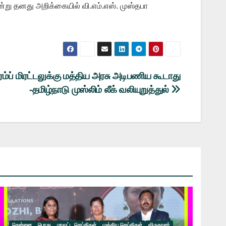
என்று தனது அறிக்கையில் வி.எம்.எஸ். முஸ்தபா
ரம்ப் மிரட்டலுக்கு மத்திய அரசு அடிபணிய கூடாது
-தமிழ்நாடு முஸ்லிம் லீக் வலியுறுத்துல்
சென்னை
பொது
மாவட்ட செய்திகள்
முக்கிய செய்திகள்
விருதாளர்