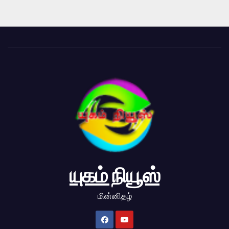
யுகம் நியூஸ்
மின்னிதழ்