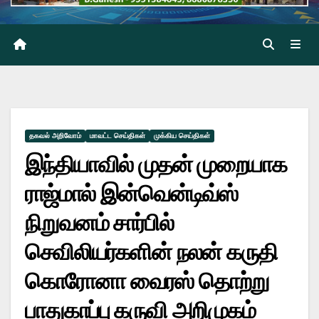
தகவல் அறிவோம்
மாவட்ட செய்திகள்
முக்கிய செய்திகள்
இந்தியாவில் முதன் முறையாக
ராஜ்மால் இன்வென்டிவ்ஸ்
நிறுவனம் சார்பில்
செவிலியர்களின் நலன் கருதி
கொரோனா வைரஸ் தொற்று
பாதுகாப்பு கருவி அறிமுகம்