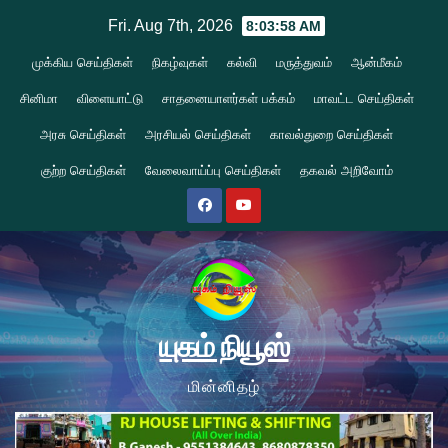
Skip
Fri. Aug 7th, 2026
8:03:59 AM
to
முக்கிய செய்திகள்
நிகழ்வுகள்
கல்வி
மருத்துவம்
ஆன்மீகம்
content
சினிமா
விளையாட்டு
சாதனையாளர்கள் பக்கம்
மாவட்ட செய்திகள்
அரசு செய்திகள்
அரசியல் செய்திகள்
காவல்துறை செய்திகள்
குற்ற செய்திகள்
வேலைவாய்ப்பு செய்திகள்
தகவல் அறிவோம்
யுகம் நியூஸ்
மின்னிதழ்