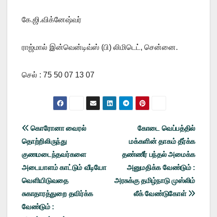
கே.ஜி.விக்னேஷ்வர்
ராஜ்மால் இன்வென்டிவ்ஸ் (பி) லிமிடெட், சென்னை.
செல் : 75 50 07 13 07
Post
கொரோனா வைரல்
கோடை வெப்பத்தில்
தொற்றிலிருந்து
மக்களின் தாகம் தீர்க்க
navigation
குணமடைந்தவர்களை
தண்ணீர் பந்தல் அமைக்க
அடையாளம் காட்டும் வீடியோ
அனுமதிக்க வேண்டும் :
வெளியிடுவதை
அரசுக்கு தமிழ்நாடு முஸ்லிம்
சுகாதாரத்துறை தவிர்க்க
லீக் வேண்டுகோள்
வேண்டும் :