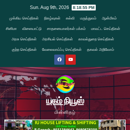
Skip
Sun. Aug 9th, 2026
8:18:56 PM
to
முக்கிய செய்திகள்
நிகழ்வுகள்
கல்வி
மருத்துவம்
ஆன்மீகம்
content
சினிமா
விளையாட்டு
சாதனையாளர்கள் பக்கம்
மாவட்ட செய்திகள்
அரசு செய்திகள்
அரசியல் செய்திகள்
காவல்துறை செய்திகள்
குற்ற செய்திகள்
வேலைவாய்ப்பு செய்திகள்
தகவல் அறிவோம்
யுகம் நியூஸ்
மின்னிதழ்