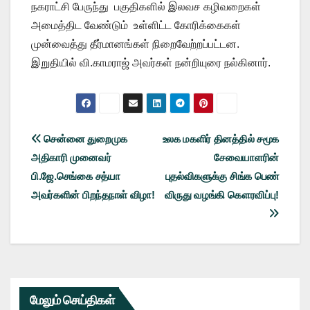
நகராட்சி பேருந்து பகுதிகளில் இலவச கழிவறைகள்
அமைத்திட வேண்டும் உள்ளிட்ட கோரிக்கைகள்
முன்வைத்து தீர்மானங்கள் நிறைவேற்றப்பட்டன.
இறுதியில் வி.காமராஜ் அவர்கள் நன்றியுரை நல்கினார்.
Post
சென்னை துறைமுக
உலக மகளிர் தினத்தில் சமூக
அதிகாரி முனைவர்
சேவையாளரின்
navigation
பி.ஜே.செங்கை சத்யா
புதல்விகளுக்கு சிங்க பெண்
அவர்களின் பிறந்தநாள் விழா!
விருது வழங்கி கௌரவிப்பு!
மேலும் செய்திகள்