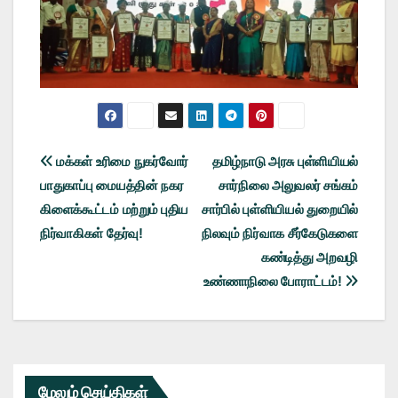
Post
மக்கள் உரிமை நுகர்வோர்
தமிழ்நாடு அரசு புள்ளியியல்
பாதுகாப்பு மையத்தின் நகர
சார்நிலை அலுவலர் சங்கம்
navigation
கிளைக்கூட்டம் மற்றும் புதிய
சார்பில் புள்ளியியல் துறையில்
நிர்வாகிகள் தேர்வு!
நிலவும் நிர்வாக சீர்கேடுகளை
கண்டித்து அறவழி
உண்ணாநிலை போராட்டம்!
மேலும் செய்திகள்