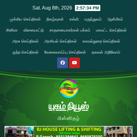
Skip
Sat. Aug 8th, 2026
2:57:35 PM
to
முக்கிய செய்திகள்
நிகழ்வுகள்
கல்வி
மருத்துவம்
ஆன்மீகம்
content
சினிமா
விளையாட்டு
சாதனையாளர்கள் பக்கம்
மாவட்ட செய்திகள்
அரசு செய்திகள்
அரசியல் செய்திகள்
காவல்துறை செய்திகள்
குற்ற செய்திகள்
வேலைவாய்ப்பு செய்திகள்
தகவல் அறிவோம்
யுகம் நியூஸ்
மின்னிதழ்