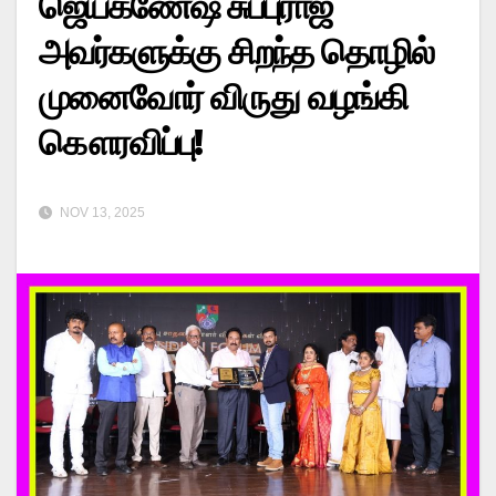
ஜெயகணேஷ் சுப்புராஜ்
அவர்களுக்கு சிறந்த தொழில்
முனைவோர் விருது வழங்கி
கௌரவிப்பு!
NOV 13, 2025