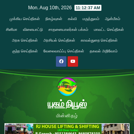
Skip
Mon. Aug 10th, 2026
11:12:38 AM
to
முக்கிய செய்திகள்
நிகழ்வுகள்
கல்வி
மருத்துவம்
ஆன்மீகம்
content
சினிமா
விளையாட்டு
சாதனையாளர்கள் பக்கம்
மாவட்ட செய்திகள்
அரசு செய்திகள்
அரசியல் செய்திகள்
காவல்துறை செய்திகள்
குற்ற செய்திகள்
வேலைவாய்ப்பு செய்திகள்
தகவல் அறிவோம்
யுகம் நியூஸ்
மின்னிதழ்