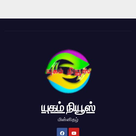
யுகம் நியூஸ்
மின்னிதழ்