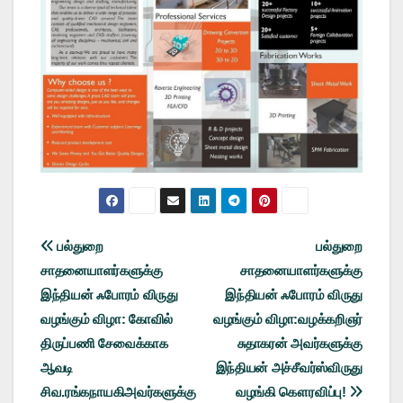
Post
பல்துறை
பல்துறை
சாதனையாளர்களுக்கு
சாதனையாளர்களுக்கு
navigation
இந்தியன் ஃபோரம் விருது
இந்தியன் ஃபோரம் விருது
வழங்கும் விழா: கோவில்
வழங்கும் விழா:வழக்கறிஞர்
திருப்பணி சேவைக்காக
சுதாகரன் அவர்களுக்கு
ஆவடி
இந்தியன் அச்சீவர்ஸ்விருது
சிவ.ரங்கநாயகிஅவர்களுக்கு
வழங்கி கௌரவிப்பு!