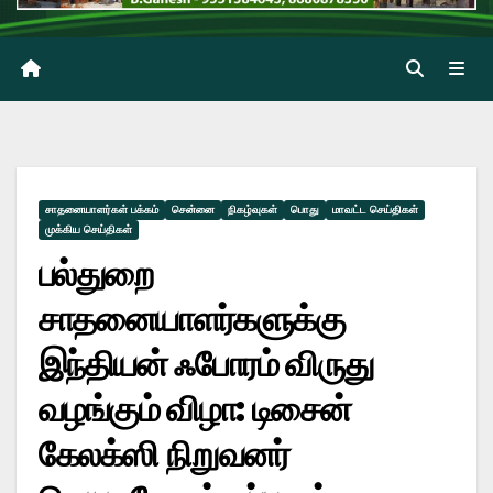
சாதனையாளர்கள் பக்கம்
சென்னை
நிகழ்வுகள்
பொது
மாவட்ட செய்திகள்
முக்கிய செய்திகள்
பல்துறை
சாதனையாளர்களுக்கு
இந்தியன் ஃபோரம் விருது
வழங்கும் விழா: டிசைன்
கேலக்ஸி நிறுவனர்