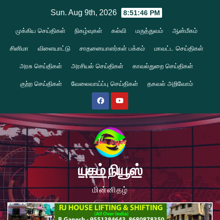
Skip
Sun. Aug 9th, 2026
8:51:47 PM
to
முக்கிய செய்திகள்
நிகழ்வுகள்
கல்வி
மருத்துவம்
ஆன்மீகம்
content
சினிமா
விளையாட்டு
சாதனையாளர்கள் பக்கம்
மாவட்ட செய்திகள்
அரசு செய்திகள்
அரசியல் செய்திகள்
காவல்துறை செய்திகள்
குற்ற செய்திகள்
வேலைவாய்ப்பு செய்திகள்
தகவல் அறிவோம்
யுகம் நியூஸ்
மின்னிதழ்