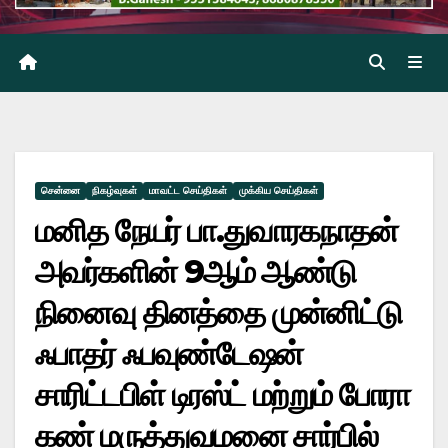
சென்னை
நிகழ்வுகள்
மாவட்ட செய்திகள்
முக்கிய செய்திகள்
மனித நேயர் பா.துவாரகநாதன்
அவர்களின் 9ஆம் ஆண்டு
நினைவு தினத்தை முன்னிட்டு
ஃபாதர் ஃபவுண்டேஷன்
சாரிட்டபிள் டிரஸ்ட் மற்றும் போரா
கண் மருத்துவமனை சார்பில்