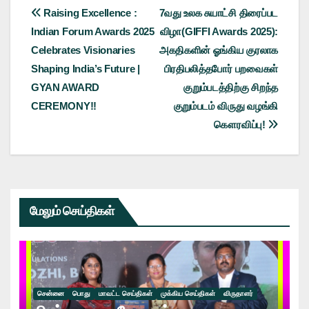
Post
Raising Excellence :
7வது உலக சுயாட்சி திரைப்பட
Indian Forum Awards 2025
விழா(GIFFI Awards 2025):
navigation
Celebrates Visionaries
அகதிகளின் ஓங்கிய குரலாக
Shaping India’s Future |
பிரதிபலித்தபோர் பறவைகள்
GYAN AWARD
குறும்படத்திற்கு சிறந்த
CEREMONY!!
குறும்படம் விருது வழங்கி
கௌரவிப்பு!
மேலும் செய்திகள்
சென்னை
பொது
மாவட்ட செய்திகள்
முக்கிய செய்திகள்
விருதாளர்