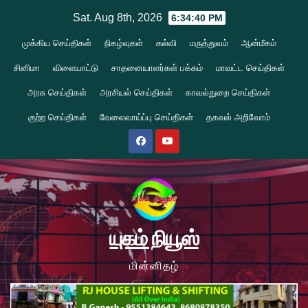
Skip
Sat. Aug 8th, 2026
6:34:41 PM
to
முக்கிய செய்திகள்
நிகழ்வுகள்
கல்வி
மருத்துவம்
ஆன்மீகம்
content
சினிமா
விளையாட்டு
சாதனையாளர்கள் பக்கம்
மாவட்ட செய்திகள்
அரசு செய்திகள்
அரசியல் செய்திகள்
காவல்துறை செய்திகள்
குற்ற செய்திகள்
வேலைவாய்ப்பு செய்திகள்
தகவல் அறிவோம்
யுகம் நியூஸ்
மின்னிதழ்