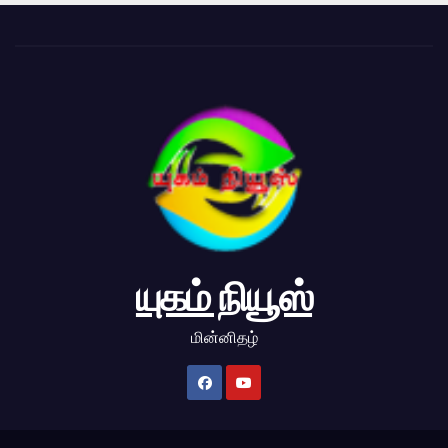
யுகம் நியூஸ்
மின்னிதழ்