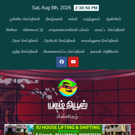
Skip
Sat. Aug 8th, 2026
2:38:51 PM
to
முக்கிய செய்திகள்
நிகழ்வுகள்
கல்வி
மருத்துவம்
ஆன்மீகம்
content
சினிமா
விளையாட்டு
சாதனையாளர்கள் பக்கம்
மாவட்ட செய்திகள்
அரசு செய்திகள்
அரசியல் செய்திகள்
காவல்துறை செய்திகள்
குற்ற செய்திகள்
வேலைவாய்ப்பு செய்திகள்
தகவல் அறிவோம்
யுகம் நியூஸ்
மின்னிதழ்