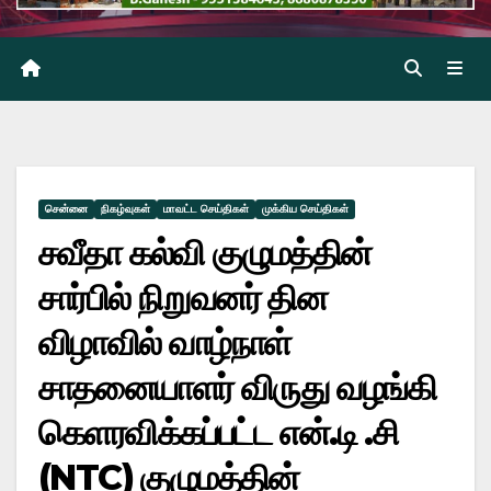
சென்னை
நிகழ்வுகள்
மாவட்ட செய்திகள்
முக்கிய செய்திகள்
சவீதா கல்வி குழுமத்தின்
சார்பில் நிறுவனர் தின
விழாவில் வாழ்நாள்
சாதனையாளர் விருது வழங்கி
கெளரவிக்கப்பட்ட என்.டி .சி
(NTC) குழுமத்தின்