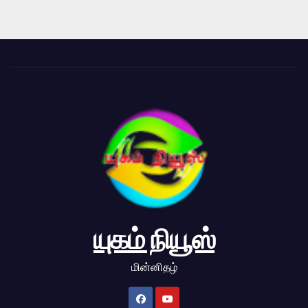
யுகம் நியூஸ்
மின்னிதழ்