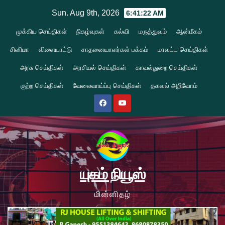
Skip
Sun. Aug 9th, 2026
6:41:23 AM
to
முக்கிய செய்திகள்
நிகழ்வுகள்
கல்வி
மருத்துவம்
ஆன்மீகம்
content
சினிமா
விளையாட்டு
சாதனையாளர்கள் பக்கம்
மாவட்ட செய்திகள்
அரசு செய்திகள்
அரசியல் செய்திகள்
காவல்துறை செய்திகள்
குற்ற செய்திகள்
வேலைவாய்ப்பு செய்திகள்
தகவல் அறிவோம்
யுகம் நியூஸ்
மின்னிதழ்