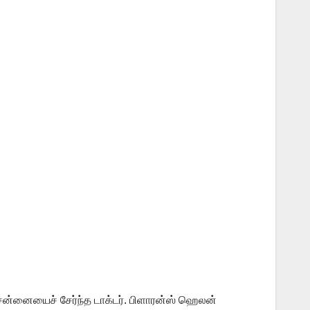
ென்னையைச் சேர்ந்த டாக்டர். பிளாரன்ஸ் ஹெலன்