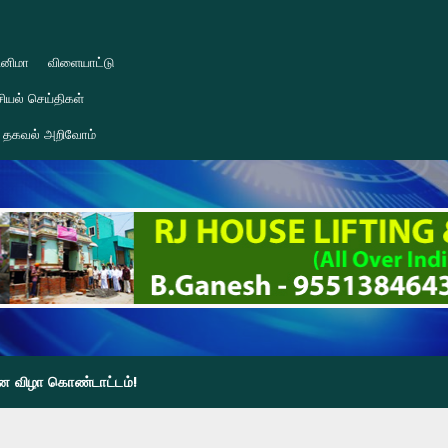
ினிமா
விளையாட்டு
ியல் செய்திகள்
தகவல் அறிவோம்
தின விழா கொண்டாட்டம்!