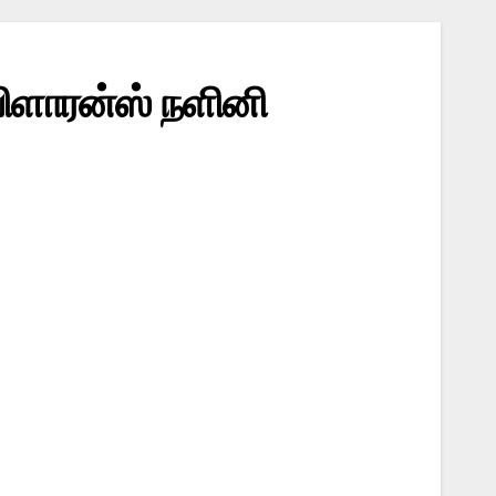
பிளாரன்ஸ் நளினி