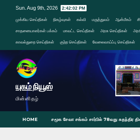
Skip
Sun. Aug 9th, 2026
2:42:03 PM
to
முக்கிய செய்திகள்
நிகழ்வுகள்
கல்வி
மருத்துவம்
ஆன்மீகம்
ச
content
சாதனையாளர்கள் பக்கம்
மாவட்ட செய்திகள்
அரசு செய்திகள்
அரச
காவல்துறை செய்திகள்
குற்ற செய்திகள்
வேலைவாய்ப்பு செய்திகள்
யுகம் நியூஸ்
மின்னிதழ்
HOME
சமூக சேவா சங்கம் சார்பில் 78வது சுதந்திர 