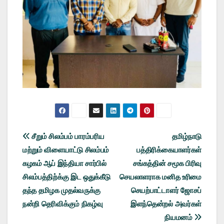
Post
சீறும் சிலம்பம் பாரம்பரிய
தமிழ்நாடு
மற்றும் விளையாட்டு சிலம்பம்
பத்திரிக்கையாளர்கள்
navigation
கழகம் ஆப் இந்தியா சார்பில்
சங்கத்தின் சமூக பிரிவு
சிலம்பத்திற்க்கு இட ஒதுக்கீடு
செயலாளராக மனித உரிமை
தந்த தமிழக முதல்வருக்கு
செயற்பாட்டாளர் ஜோசப்
நன்றி தெரிவிக்கும் நிகழ்வு
இளந்தென்றல் அவர்கள்
நியமனம்