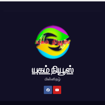
யுகம் நியூஸ்
மின்னிதழ்