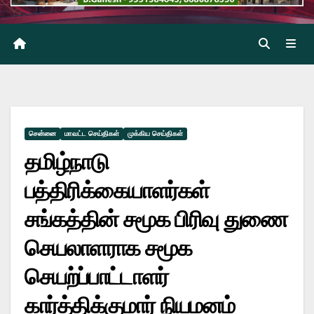
சென்னை
மாவட்ட செய்திகள்
முக்கிய செய்திகள்
தமிழ்நாடு
பத்திரிக்கையாளர்கள்
சங்கத்தின் சமூக பிரிவு துணை
செயலாளராக சமூக
செயற்ப்பாட்டாளர்
கார்த்திக்குமார் நியமனம்