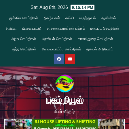
Skip
Sat. Aug 8th, 2026
9:15:14 PM
to
முக்கிய செய்திகள்
நிகழ்வுகள்
கல்வி
மருத்துவம்
ஆன்மீகம்
content
சினிமா
விளையாட்டு
சாதனையாளர்கள் பக்கம்
மாவட்ட செய்திகள்
அரசு செய்திகள்
அரசியல் செய்திகள்
காவல்துறை செய்திகள்
குற்ற செய்திகள்
வேலைவாய்ப்பு செய்திகள்
தகவல் அறிவோம்
யுகம் நியூஸ்
மின்னிதழ்