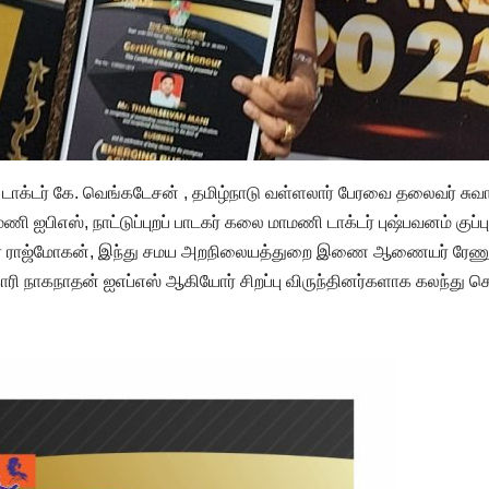
 டாக்டர் கே. வெங்கடேசன் , தமிழ்நாடு வள்ளலார் பேரவை தலைவர் சுவாமி
 ஐபிஎஸ், நாட்டுப்புறப் பாடகர் கலை மாமணி டாக்டர் புஷ்பவனம் குப்புச
வர் ராஜ்மோகன், இந்து சமய அறநிலையத்துறை இணை ஆணையர் ரேணு
ிகாரி நாகநாதன் ஐஎப்எஸ் ஆகியோர் சிறப்பு விருந்தினர்களாக கலந்த