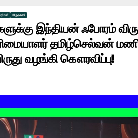
்திகள்
விருதாளர்
க்கு இந்தியன் ஃபோரம் விருத
உரிமையாளர் தமிழ்செல்வன் மணி
ுது வழங்கி கௌரவிப்பு!