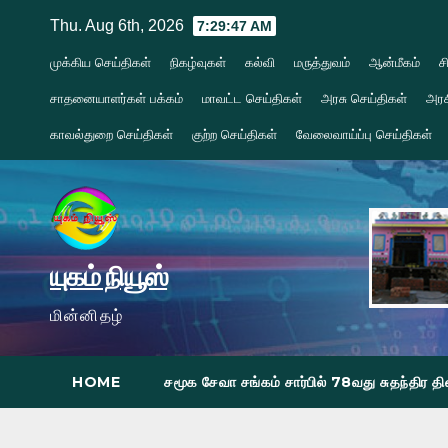
Skip
Thu. Aug 6th, 2026
7:29:49 AM
to
முக்கிய செய்திகள்
நிகழ்வுகள்
கல்வி
மருத்துவம்
ஆன்மீகம்
ச
content
சாதனையாளர்கள் பக்கம்
மாவட்ட செய்திகள்
அரசு செய்திகள்
அரச
காவல்துறை செய்திகள்
குற்ற செய்திகள்
வேலைவாய்ப்பு செய்திகள்
யுகம் நியூஸ்
மின்னிதழ்
HOME
சமூக சேவா சங்கம் சார்பில் 78வது சுதந்திர 