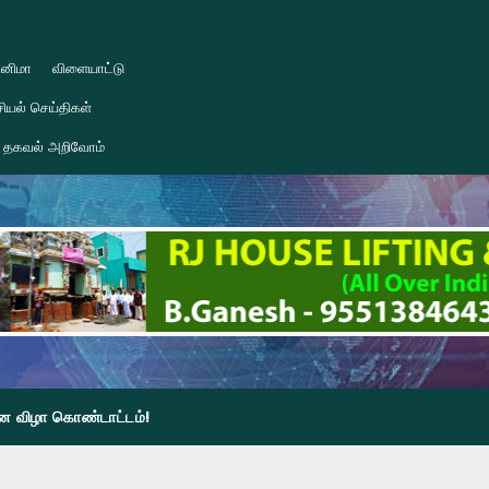
ினிமா
விளையாட்டு
ியல் செய்திகள்
தகவல் அறிவோம்
தின விழா கொண்டாட்டம்!