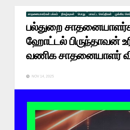
சாதனையாளர்கள் பக்கம்
நிகழ்வுகள்
பொது
மாவட்ட செய்திகள்
முக்கிய செய
பல்துறை சாதனையாளர்களு
ஹோட்டல் பிருந்தாவன் 
வணிக சாதனையாளர் விர
NOV 14, 2025