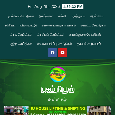
Skip
Fri. Aug 7th, 2026
1:39:33 PM
to
முக்கிய செய்திகள்
நிகழ்வுகள்
கல்வி
மருத்துவம்
ஆன்மீகம்
content
சினிமா
விளையாட்டு
சாதனையாளர்கள் பக்கம்
மாவட்ட செய்திகள்
அரசு செய்திகள்
அரசியல் செய்திகள்
காவல்துறை செய்திகள்
குற்ற செய்திகள்
வேலைவாய்ப்பு செய்திகள்
தகவல் அறிவோம்
யுகம் நியூஸ்
மின்னிதழ்