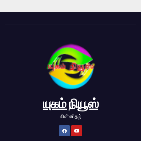
யுகம் நியூஸ்
மின்னிதழ்