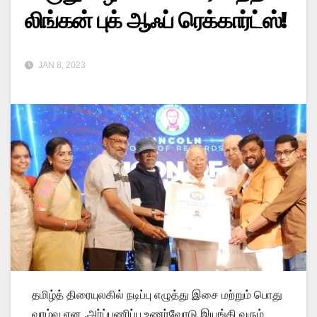
லிங்கன் புக் ஆஃப் ரெக்கார்ட்ஸ்!
JAN 8, 2023
தமிழ்த் திரையுலகில் நடிப்பு எழுத்து இசை மற்றும் பொது
வாழ்வு என ,அர்ப்பணிப்பு உணர்வோடு இயங்கி வரும்