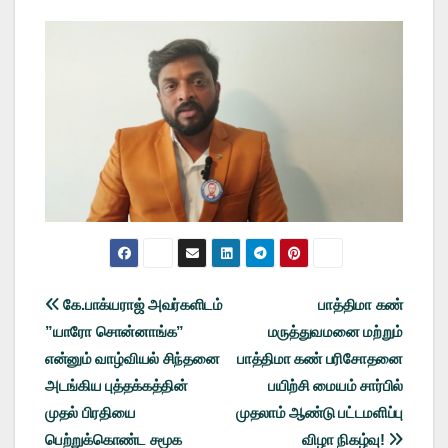
Post
கே.பாக்யராஜ் அவர்களிடம்
பாத்திமா கண்
”யாரோ சொன்னாங்க”
மருத்துவமனை மற்றும்
navigation
என்னும் வாழ்வியல் சிந்தனை
பாத்திமா கண் பரிசோதனை
அடங்கிய புத்தக்கத்தின்
பயிற்சி மையம் சார்பில்
முதல் பிரதியை
முதலாம் ஆண்டு பட்டமளிப்பு
பெற்றுக்கொண்ட சமூக
விழா நிகழ்வு!