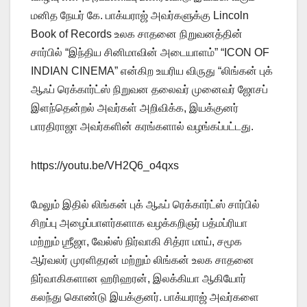
மனித நேயர் கே. பாக்யராஜ் அவர்களுக்கு Lincoln
Book of Records உலக சாதனை நிறுவனத்தின்
சார்பில் “இந்திய சினிமாவின் அடையாளம்” “ICON OF
INDIAN CINEMA” என்கிற உயரிய விருது “லிங்கன் புக்
ஆஃப் ரெக்கார்ட்ஸ் நிறுவன தலைவர் முனைவர் ஜோசப்
இளந்தென்றல் அவர்கள் அறிவிக்க, இயக்குனர்
பாரதிராஜா அவர்களின் கரங்களால் வழங்கப்பட்டது.
https://youtu.be/VH2Q6_o4qxs
மேலும் இதில் லிங்கன் புக் ஆஃப் ரெக்கார்ட்ஸ் சார்பில்
சிறப்பு அழைப்பாளர்களாக வழக்கறிஞர் பத்மப்ரியா
மற்றும் ஶ்ரீஜா, வேல்ஸ் நிர்வாகி சித்ரா மாய், சமூக
ஆர்வலர் முரளிதரன் மற்றும் லிங்கன் உலக சாதனை
நிர்வாகிகளான ஹரிஹரன், இலக்கியா ஆகியோர்
கலந்து கொண்டு இயக்குனர். பாக்யராஜ் அவர்களை