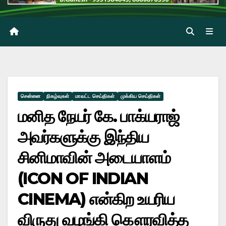
சென்னை
நிகழ்வுகள்
மாவட்ட செய்திகள்
முக்கிய செய்திகள்
மனித நேயர் கே. பாக்யராஜ்
அவர்களுக்கு இந்திய
சினிமாவின் அடையாளம்
(ICON OF INDIAN
CINEMA) என்கிற உயரிய
விருது வழங்கி கௌரவித்த