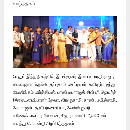
வாழ்த்தினர்.
மேலும் இந்த நிகழ்வில் இயக்குனர் இமயம் பாரதி ராஜா,
கலைஞானம்,நல்லி குப்புசாமி செட்டியார், கவிஞர் முத்து
ராமலிங்கம் பார்த்திபன், பாண்டியராஜன்,சின்னி ஜெயந்த்
இசையமைப்பாளர் தேவா, லிங்குசாமி, சரண், மயில்சாமி,
கே. ராஜன், தம்பி ராமைய்யா, வேல்ஸ் ஐசரி
கணேஷ்,எடிட்டர் மோகன், சீனு ராமசாமி, ஆகியோர்
கலந்து கொண்டு சிறப்பித்ததனர்.