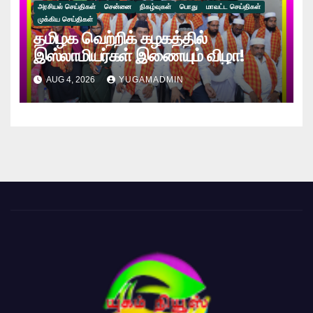
அரசியல் செய்திகள்
சென்னை
நிகழ்வுகள்
பொது
மாவட்ட செய்திகள்
முக்கிய செய்திகள்
தமிழக வெற்றிக் கழகத்தில்
இஸ்லாமியர்கள் இணையும் விழா!
AUG 4, 2026
YUGAMADMIN