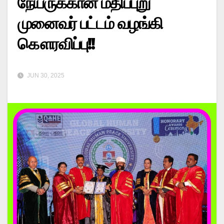
நேயருக்கான மதிப்புறு
முனைவர் பட்டம் வழங்கி
கௌரவிப்பு!!
JUN 30, 2025