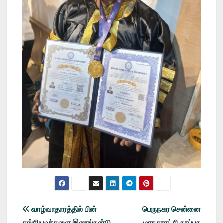
Post
வாழ்வாதாரத்தில் பின்
பெருநகர சென்னை
தங்கியவர்களை இணங்கன்டு
மாநகராட்சி காப்பக