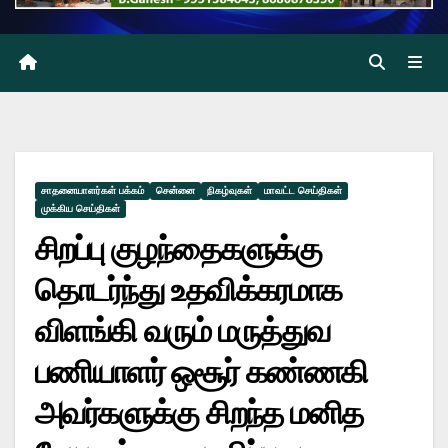
சாதனையாளர்கள் பக்கம்
சென்னை
நிகழ்வுகள்
மாவட்ட செய்திகள்
முக்கிய செய்திகள்
சிறப்பு குழந்தைகளுக்கு
தொடர்ந்து உதவிக்கரமாக
விளங்கி வரும் மருத்துவ
பணியாளர் ஒசூர் கண்ணகி
அவர்களுக்கு சிறந்த மனித