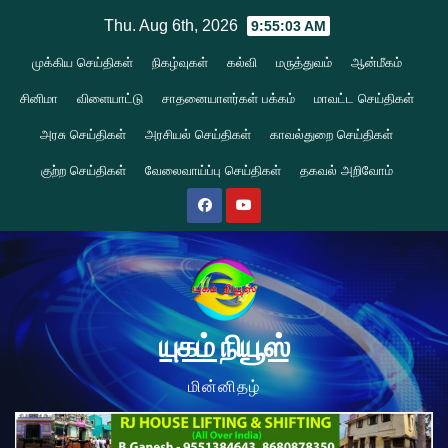
Skip
Thu. Aug 6th, 2026
9:55:03 AM
to
முக்கிய செய்திகள்
நிகழ்வுகள்
கல்வி
மருத்துவம்
ஆன்மீகம்
content
சினிமா
விளையாட்டு
சாதனையாளர்கள் பக்கம்
மாவட்ட செய்திகள்
அரசு செய்திகள்
அரசியல் செய்திகள்
காவல்துறை செய்திகள்
குற்ற செய்திகள்
வேலைவாய்ப்பு செய்திகள்
தகவல் அறிவோம்
யுகம் நியூஸ்
மின்னிதழ்