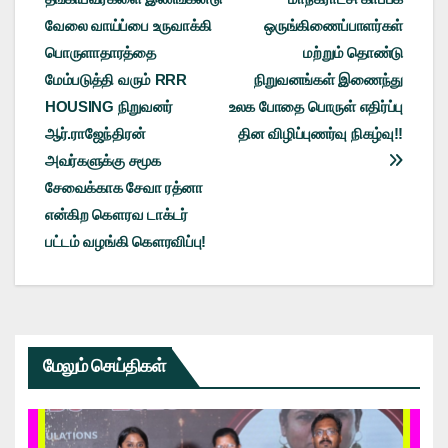
navigation
வேலை வாய்ப்பை உருவாக்கி
ஒருங்கிணைப்பாளர்கள்
பொருளாதாரத்தை
மற்றும் தொண்டு
மேம்படுத்தி வரும் RRR
நிறுவனங்கள் இணைந்து
HOUSING நிறுவனர்
உலக போதை பொருள் எதிர்ப்பு
ஆர்.ராஜேந்திரன்
தின விழிப்புணர்வு நிகழ்வு!!
அவர்களுக்கு சமூக
சேவைக்காக சேவா ரத்னா
என்கிற கௌரவ டாக்டர்
பட்டம் வழங்கி கௌரவிப்பு!
மேலும் செய்திகள்