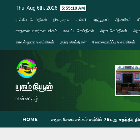
Skip
Thu. Aug 6th, 2026
5:55:12 AM
to
முக்கிய செய்திகள்
நிகழ்வுகள்
கல்வி
மருத்துவம்
ஆன்மீகம்
ச
content
சாதனையாளர்கள் பக்கம்
மாவட்ட செய்திகள்
அரசு செய்திகள்
அரச
காவல்துறை செய்திகள்
குற்ற செய்திகள்
வேலைவாய்ப்பு செய்திகள்
யுகம் நியூஸ்
மின்னிதழ்
HOME
சமூக சேவா சங்கம் சார்பில் 78வது சுதந்திர 