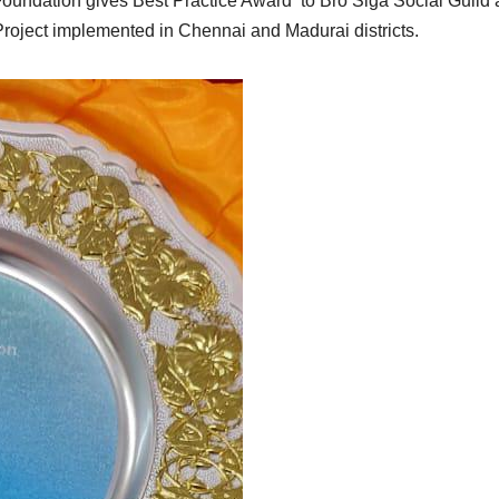
Foundation gives Best Practice Award to Bro Siga Social Guil
Project implemented in Chennai and Madurai districts.