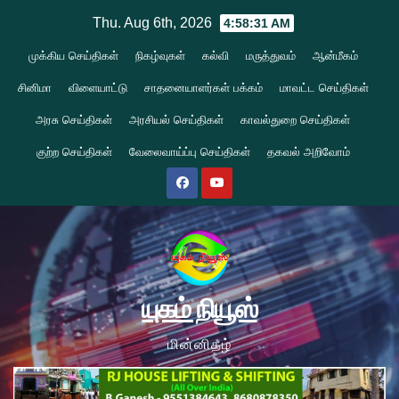
Skip
Thu. Aug 6th, 2026
4:58:31 AM
to
முக்கிய செய்திகள்
நிகழ்வுகள்
கல்வி
மருத்துவம்
ஆன்மீகம்
content
சினிமா
விளையாட்டு
சாதனையாளர்கள் பக்கம்
மாவட்ட செய்திகள்
அரசு செய்திகள்
அரசியல் செய்திகள்
காவல்துறை செய்திகள்
குற்ற செய்திகள்
வேலைவாய்ப்பு செய்திகள்
தகவல் அறிவோம்
யுகம் நியூஸ்
மின்னிதழ்