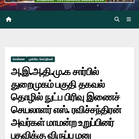
சென்னை
முக்கிய செய்திகள்
அ.இ.அ.தி.மு.க சார்பில்
துறைமுகம் பகுதி தகவல்
தொழில் நுட்ப பிரிவு இணைச்
செயலாளர் எஸ். ரவிச்சந்திரன்
அவர்கள் மாமன்ற உறுப்பினர்
பதவிக்கு விருப்ப மனு