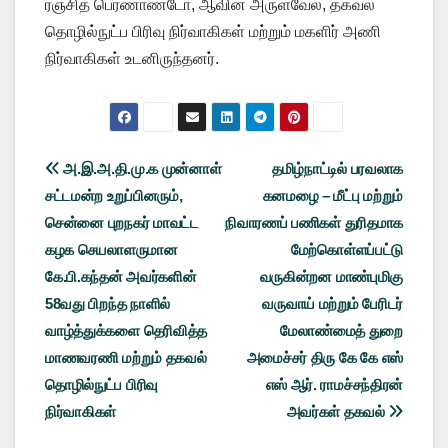
ரஞ்சித் பெர்ணாண்டோ, ஆவின் அருள்வேல், தகவல்
தொழில்நுட்ப பிரிவு நிர்வாகிகள் மற்றும் மகளிர் அணி
நிர்வாகிகள் உடனிருந்தனர்.
Post
அ.இ.அ.தி.மு.க முன்னாள்
தமிழ்நாட்டில் பரவலாக
சட்டமன்ற உறுப்பினரும்,
கனமழை – மீட்பு மற்றும்
navigation
சென்னை புறநகர் மாவட்ட
நிவாரணப் பணிகள் துரிதமாக
கழக செயலாளருமான
மேற்கொள்ளப்பட்டு
கே.பி.கந்தன் அவர்களின்
வருகின்றன மாண்புமிகு
58வது பிறந்த நாளில்
வருவாய் மற்றும் பேரிடர்
வாழ்த்துக்களை தெரிவித்த
மேலாண்மைத் துறை
மாணவரணி மற்றும் தகவல்
அமைச்சர் திரு கே கே எஸ்
தொழில்நுட்ப பிரிவு
எஸ் ஆர். ராமச்சந்திரன்
நிர்வாகிகள்
அவர்கள் தகவல்