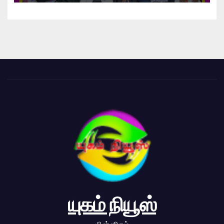
யுகம் நியூஸ்