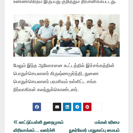
உண்ணாவிரதம்‌ இருப்பது குறித்தும் தீர்மானிக்கபட்டது.
மேலும் இந்த ஆலோசனை கூட்டத்தில் இச்சங்கத்தின்
பொதுச்செயலாளர் கிருஷ்ணமூர்த்தி, துணை
பொதுச்செயலாளர் பரமசிவம் உள்ளிட்ட சங்க
நிர்வாகிகள் கலந்துக்கொண்டனர்.
Post
காட்டுப்பள்ளி துறைமுகம்
மக்கள் உரிமை
விரிவாக்கம்… வளர்ச்சி
நுகர்வோர் பாதுகாப்பு மையம்