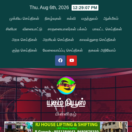
Skip
Thu. Aug 6th, 2026
12:29:08 PM
to
முக்கிய செய்திகள்
நிகழ்வுகள்
கல்வி
மருத்துவம்
ஆன்மீகம்
content
சினிமா
விளையாட்டு
சாதனையாளர்கள் பக்கம்
மாவட்ட செய்திகள்
அரசு செய்திகள்
அரசியல் செய்திகள்
காவல்துறை செய்திகள்
குற்ற செய்திகள்
வேலைவாய்ப்பு செய்திகள்
தகவல் அறிவோம்
யுகம் நியூஸ்
மின்னிதழ்