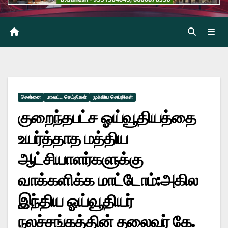
சென்னை
மாவட்ட செய்திகள்
முக்கிய செய்திகள்
குறைந்தபட்ச ஓய்வூதியத்தை
உயர்த்தாத மத்திய
ஆட்சியாளர்களுக்கு
வாக்களிக்க மாட்டோம்:அகில
இந்திய ஓய்வூதியர்
நலச்சங்கத்தின் தலைவர் கே.